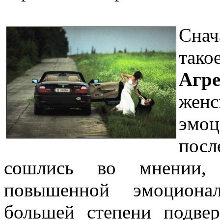
Снач
та
Агре
же
эмо
пос
сошлись во мнении, 
повышенной эмоциона
большей степени подве