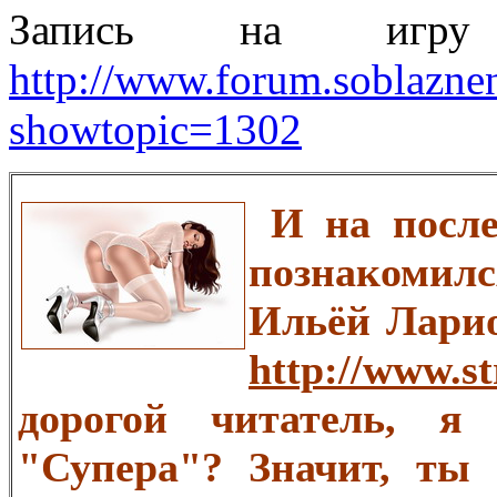
Запись на игр
http://www.forum.soblazne
showtopic=1302
И на послед
познакомилс
Ильёй Ларио
http://www.st
дорогой читатель, я
"Супера"? Значит, ты 