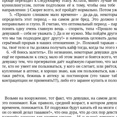
проще переходит к следующему этапу. Кстати, минет лучше не 
куннилингусом, потом подтолкни её к тому, чтобы она тебе 
направлении :) Скорее всего, всё пройдёт нормально. Потом уж
5. «Прошло слишком мало времени» - да-да-да, некоторые 
определить этот период – на самом деле бред. Это должно п
неправильно и глупо. Я считаю, что оптимальный период – пара 
понять одну очень главную вещь – спорить, типа «Прошло ма
девушкой – себя не уважать :) Да и не нужно. Мы пойдём други
что мы так подходим друг другу!» и начинаешь целовать дальше
серьёзный прорыв в наших отношениях ;)». Похожий таракан – 
ты, твоё тело и ты должна получать кайф тогда, когда ты этого 
6. «Я боюсь залететь». По незнанию, некоторые девушки думаю
ещё не привыкли к сексу, мало об этом знают и боятся всего, 
девушку тем, что презерватив даёт надёжную гарантию, что залё
те, кто не умеет им пользоваться, у кого он слетает, или рвё
купленные в аптеке, я хорошо знаю, как им пользоваться, как 
таки рвётся, бежишь в аптеку за постинором (это такие та
контрацепции не применять!!!), либо его заранее купить и пол
Возьми на вооружение, тот факт, что девушки, на самом деле,
это понимают. Как правило, средний возраст, в котором девуш
временем, понижается. Её подружки будут капать ей на мозги с
он со мной делал таааакое!», что она дура, что до сих пор девс
разрешён законом для занятия сексом – 16 и выше) девушки 