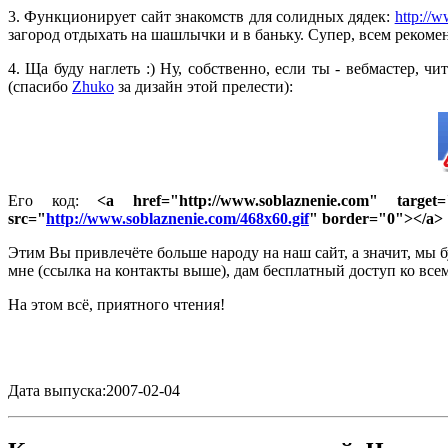
3. Функционирует сайт знакомств для солидных дядек:
http://w
загород отдыхать на шашлычки и в баньку. Супер, всем рекоме
4. Ща буду наглеть :) Ну, собственно, если ты - вебмастер,
(спасибо
Zhuko
за дизайн этой прелести):
Его код:
<a href="
http://www.soblaznenie.com
" target
src="
http://www.soblaznenie.com/468x60.gif
"
border="0"></a>
Этим Вы привлечёте больше народу на наш сайт, а значит, мы б
мне (ссылка на контакты выше), дам бесплатный доступ ко вс
На этом всё, приятного чтения!
Дата выпуска:2007-02-04