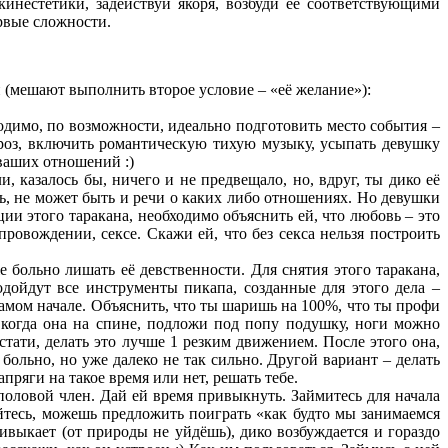
кинестетики, задействуй якоря, возбуди её соответствующими
ервые сложности.
 (мешают выполнить второе условие – «её желание»):
одимо, по возможности, идеально подготовить место события –
 роз, включить романтическую тихую музыку, усыпать девушку
ваших отношений :)
 казалось бы, ничего и не предвещало, но, вдруг, ты дико её
ишь, не может быть и речи о каких либо отношениях. Но девушки
ции этого таракана, необходимо объяснить ей, что любовь – это
ровождении, сексе. Скажи ей, что без секса нельзя построить
е больно лишать её девственности. Для снятия этого таракана,
подойдут все инструменты пикапа, созданные для этого дела –
 самом начале. Объяснить, что ты шаришь на 100%, что ты профи
, когда она на спине, подложи под попу подушку, ноги можно
стати, делать это лучше 1 резким движением. После этого она,
 больно, но уже далеко не так сильно. Другой вариант – делать
пряги на такое время или нет, решать тебе.
половой член. Дай ей время привыкнуть. Займитесь для начала
елуйтесь, можешь предложить поиграть «как будто мы занимаемся
привыкает (от природы не уйдёшь), дико возбуждается и гораздо