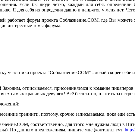
ошения. Если бы люди чётко, каждый для себя, определили 
ьше. Я для себя их определил давно и напрягов у меня нет. Чего
ей работает форум проекта Соблазнение.COM, где Вы можете з
щие интересные темы форума:
итку участника проекта "Соблазнение.COM" - делай скорее себе 
!! Заходим, отписываемся, присоединяемся к команде пикаперо
сех самых красивых девушек! Всё бесплатно, платить за встреч
дложений:
есенние тренинги, поэтому, срочно записываемся, пока ещё есть
азнение.COM, соответственно, для этого мне нужны люди в Пит
оры). По данным предложениям, пишите мне (контакты тут:
http