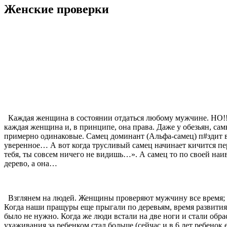
Женские проверки
Каждая женщина в состоянии отдаться любому мужчине. НО!!! О
каждая женщина и, в принципе, она права. Даже у обезьян, са
примерно одинаковые. Самец доминант (Альфа-самец) п#здит все
уверенное… А вот когда трусливый самец начинает кичится пере
тебя, ты совсем ничего не видишь…». А самец то по своей наив
дерево, а она…
Взглянем на людей. Женщины проверяют мужчину все время; с п
Когда наши пращуры еще прыгали по деревьям, время развития 
было не нужно. Когда же люди встали на две ноги и стали обр
ухаживания за ребенком стал больше (сейчас и в 6 лет ребенок 