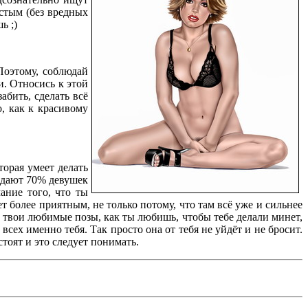
стым (без вредных
ь ;)
Поэтому, соблюдай
ди. Относись к этой
абить, сделать всё
, как к красивому
орая умеет делать
отдают 70% девушек
ание того, что ты
т более приятным, не только потому, что там всё уже и сильнее
ь твои любимые позы, как ты любишь, чтобы тебе делали минет,
сех именно тебя. Так просто она от тебя не уйдёт и не бросит.
тоят и это следует понимать.