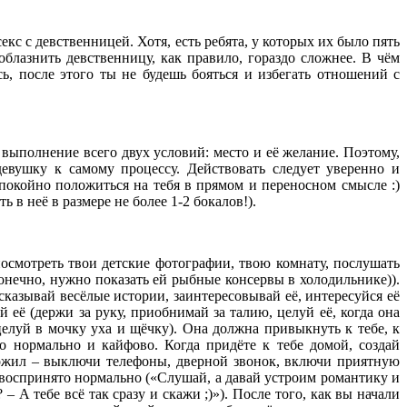
кс с девственницей. Хотя, есть ребята, у которых их было пять
 соблазнить девственницу, как правило, гораздо сложнее. В чём
сь, после этого ты не будешь бояться и избегать отношений с
выполнение всего двух условий: место и её желание. Поэтому,
девушку к самому процессу. Действовать следует уверенно и
спокойно положиться на тебя в прямом и переносном смысле :)
ь в неё в размере не более 1-2 бокалов!).
осмотреть твои детские фотографии, твою комнату, послушать
 конечно, нужно показать ей рыбные консервы в холодильнике)).
сказывай весёлые истории, заинтересовывай её, интересуйся её
ай её (держи за руку, приобнимай за талию, целуй её, когда она
 целуй в мочку уха и щёчку). Она должна привыкнуть к тебе, к
то нормально и кайфово. Когда придёте к тебе домой, создай
вожил – выключи телефоны, дверной звонок, включи приятную
 воспринято нормально («Слушай, а давай устроим романтику и
 А тебе всё так сразу и скажи ;)»). После того, как вы начали