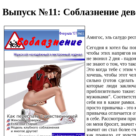
Выпуск №11: Соблазнение де
Амигос, эль салудо респ
Сегодня я хотел бы по
чтобы этих напрягов не
не звонил 2 дня - падо
не знают о том, что та
Это когда тебе с этим
хочешь, чтобы этот чел
сильно (готов сделать
которые люди заключа
приблизительно такие:
мужиками". Соответстве
себя ни в какие рамки.
просто привычка - это к
привычка отличается от
в себе. Рассмотрим при
он меня бросит, значит
значит он стал более с
как правило, от чувст