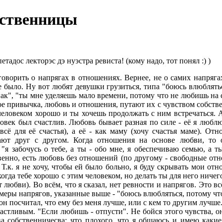
вственницы
етадос лекторэс дэ нуэстра ревиста! (кому надо, тот понял :) )
говорить о напрягах в отношениях. Вернее, не о самих напряга
 было. Ну вот любят девушки грузиться, типа "боюсь влюблятьс
нак", "ты мне уделяешь мало времени, потому что не любишь на с
кое привычка, любовь и отношения, путают их с чувством собстве
 человеком хорошо и ты хочешь продолжать с ним встречаться. 
овек был счастлив. Любовь бывает разная по силе - её я люблю ч
 всё для её счастья), а её - как маму (хочу счастья маме). О
ют друг с другом. Когда отношения на основе любви, то он
 "я забочусь о тебе, а ты - обо мне, я обеспечиваю семью, а 
нно, есть любовь без отношений (по другому - свободные отнош
 Т.к. я не хочу, чтобы ей было больно, я буду скрывать мои от
огда тебе хорошо с этим человеком, но делать ты для него ничего
 любви). Во всём, что я сказал, нет ревности и напрягов. Это в
меры напрягов, указанные выше - "боюсь влюбляться, потому что
 он посчитал, что ему без меня лучше, или с кем то другим лучше.
частливым. "Если любишь - отпусти". Не бойся этого чувства, о
ва собственничесва: что плохого, что я общаюсь и имею каки