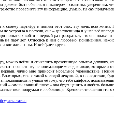
о ты должен быть обычным пикапером - сильным, уверенным, чи
 грамотно провернуть эту информацию, думаю, ты сам придумаеш
к своему партнёру и помнят этот секс, эту ночь, всю жизнь. 
там не устроила в постели, она – девственница и у неё всё впере
ри попытках войти в первый раз, разораться, что она плакса и з
нь на пару лет. Относись к ней с любовью, пониманием, нежно
м и внимательным. И всё будет круто.
еру, можно пойти и спикапить прожженную опытом девушку, кот
ут сказать неопытные, непонимающие молодые люди, которые и 
 первый, лично мне приносит моральное удовольствие. Поним
. Во-вторых, секс с такой молодой девушкой, в последствии, буде
Ты показываешь и учишь её тому, что тебе кайфово, показываеш
дний – самый главный плюс – она будет ценить и любить больше в
 разные твои подружки и любовницы. Крепкие отношения этого с
бсудить статью