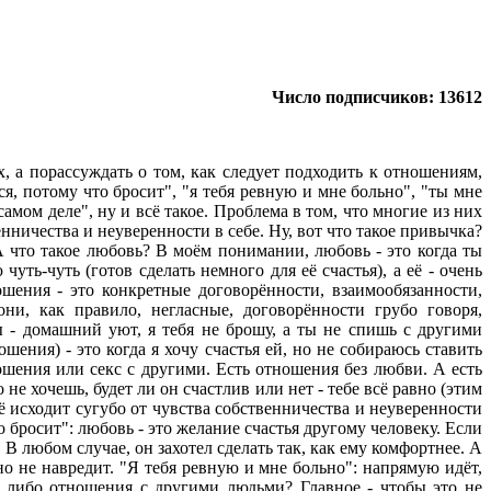
Число подписчиков: 13612
х, а порассуждать о том, как следует подходить к отношениям,
я, потому что бросит", "я тебя ревную и мне больно", "ты мне
амом деле", ну и всё такое. Проблема в том, что многие из них
нничества и неуверенности в себе. Ну, вот что такое привычка?
А что такое любовь? В моём понимании, любовь - это когда ты
уть-чуть (готов сделать немного для её счастья), а её - очень
тношения - это конкретные договорённости, взаимообязанности,
и, как правило, негласные, договорённости грубо говоря,
ты - домашний уют, я тебя не брошу, а ты не спишь с другими
ения) - это когда я хочу счастья ей, но не собираюсь ставить
ношения или секс с другими. Есть отношения без любви. А есть
 не хочешь, будет ли он счастлив или нет - тебе всё равно (этим
сё исходит сугубо от чувства собственничества и неуверенности
 бросит": любовь - это желание счастья другому человеку. Если
 В любом случае, он захотел сделать так, как ему комфортнее. А
но не навредит. "Я тебя ревную и мне больно": напрямую идёт,
е либо отношения с другими людьми? Главное - чтобы это не