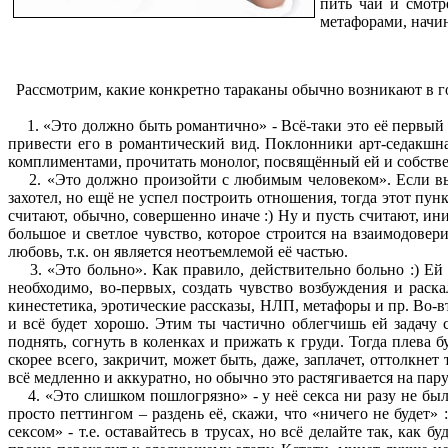
пить чай и смотр
метафорами, начин
Рассмотрим, какие конкретно тараканы обычно возникают в го
1. «Это должно быть романтично» - Всё-таки это её первый р
привести его в романтический вид. Поклонники арт-седакшна
комплиментами, прочитать монолог, посвящённый ей и собстве
2. «Это должно произойти с любимым человеком». Если вы с н
захотел, но ещё не успел построить отношения, тогда этот пун
считают, обычно, совершенно иначе :) Ну и пусть считают, ини
большое и светлое чувство, которое строится на взаимодовер
любовь, т.к. он является неотъемлемой её частью.
3. «Это больно». Как правило, действительно больно :) Ей :)
необходимо, во-первых, создать чувство возбуждения и раска
кинестетика, эротические рассказы, НЛП, метафоры и пр. Во-вт
и всё будет хорошо. Этим ты частично облегчишь ей задачу 
поднять, согнуть в коленках и прижать к груди. Тогда плева 
скорее всего, закричит, может быть, даже, заплачет, оттолкне
всё медленно и аккуратно, но обычно это растягивается на пару
4. «Это слишком пошлогрязно» - у неё секса ни разу не было
просто петтингом – раздень её, скажи, что «ничего не будет» 
сексом» - т.е. оставайтесь в трусах, но всё делайте так, как