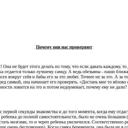
Почему они нас проверяют
на не будет этого делать по тому, что если давать каждому, то
мка отдается только лучшему самцу. А ведь обезьяны - наши бл
х вокруг себя и бабы его за это любят. Точнее не за это. А за 
д самкой, она начинает его проверять. «Достань мне то яблоко с
ности ловится на это и потом недоумевает, почему ему не дали?
ервой секунды знакомства и до того момента, когда ему отдастс
ребенка до полной самостоятельности, было не очень большим (о
астать мозгами, то и череп ребенка увеличился. Соответственно
еще очень беспомощен). Когда самка беременела, она была не в со