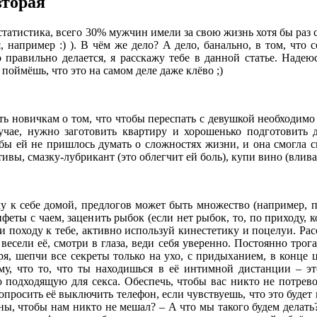
вторая
атистика, всего 30% мужчин имели за свою жизнь хотя бы раз се
я, например :) ). В чём же дело? А дело, банально, в том, что
 правильно делается, я расскажу тебе в данной статье. Надею
поймёшь, что это на самом деле даже клёво ;)
 новичкам о том, что чтобы переспать с девушкой необходимо 
учае, нужно заготовить квартиру и хорошенько подготовить 
обы ей не пришлось думать о сложностях жизни, и она смогла 
ивы, смазку-лубрикант (это облегчит ей боль), купи вино (вливат
 к себе домой, предлогов может быть множество (например, п
нфеты с чаем, заценить рыбок (если нет рыбок, то, по приходу,
и походу к тебе, активно используй кинестетику и поцелуи. Рас
 весели её, смотри в глаза, веди себя уверенно. Постоянно трог
оря, шепчи все секреты только на ухо, с придыханием, в конце
ому, что то, что ты находишься в её интимной дистанции – э
о подходящую для секса. Обеспечь, чтобы вас никто не потре
просить её выключить телефон, если чувствуешь, что это будет
, чтобы нам никто не мешал? – А что мы такого будем делать? –