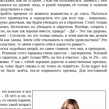
сскажи, как он устроен :) Как им пользоваться. Займись с ней
казался на уровне лица, и рукой направь её голову в нужном
редственно к сексу.
ройти времени от момента знакомства и до секса. Пытаться
этот промежуток и определить его для всех пар – нереально,
в руки девочкам, мы будем убеждать их в обратном. Стоит только
ычно, бесполезно их убеждать в обратном. Вообще, спорить с
н, но нам так хорошо вместе, правда? – Да! – Это так здорово,
аем! – Согласен, но это только начало, и этим шагом мы делаем
я как ханжа. Зачем себе отказывать в своём удовольствии? Это
ольствие, то зачем ставить себя в какие-то рамки?».
ногих подобных вещей, но самое главное, что они, в принципе,
. Решение этого таракана очень простое – презерватив. Успокой
арантии, а даёт только 98%, на что я ответил: «Да, те 2% - это
аковке. У нас с тобой хорошие дорогие и качественные презики,
на, плюс будет смазка и он точно не порвётся». Если вдруг всё
 не было залёта, после порванного презика. Для постоянной
 это классно и все
– 18 лет) и он, со
ь со своим парнем,
менно такой возраст
дсознательно ищут