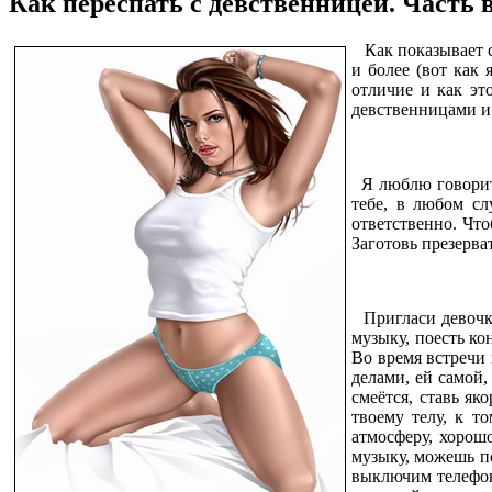
Как переспать с девственницей. Часть 
Как показывает ст
и более (вот как 
отличие и как это
девственницами и 
Я люблю говорить
тебе, в любом сл
ответственно. Чт
Заготовь презерват
Пригласи девочку
музыку, поесть ко
Во время встречи 
делами, ей самой,
смеётся, ставь як
твоему телу, к т
атмосферу, хорош
музыку, можешь по
выключим телефоны