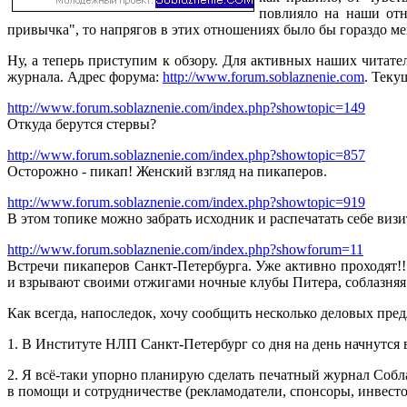
повлияло на наши отн
привычка", то напрягов в этих отношениях было бы гораздо мен
Ну, а теперь приступим к обзору.
Для активных наших читател
журнала. Адрес форума:
http://www.forum.soblaznenie.com
. Теку
http://www.forum.soblaznenie.com/index.php?showtopic=149
Откуда берутся стервы?
http://www.forum.soblaznenie.com/index.php?showtopic=857
Осторожно - пикап! Женский взгляд на пикаперов.
http://www.forum.soblaznenie.com/index.php?showtopic=919
В этом топике можно забрать исходник и распечатать себе виз
http://www.forum.soblaznenie.com/index.php?showforum=11
Встречи пикаперов Санкт-Петербурга. Уже активно проходят!
и взрывают своими отжигами ночные клубы Питера, соблазняя в
Как всегда, напоследок, хочу сообщить несколько деловых пре
1. В Институте НЛП Санкт-Петербург со дня на день начнутся в
2. Я всё-таки упорно планирую сделать печатный журнал Собл
в помощи и сотрудничестве (рекламодатели, спонсоры, инвест