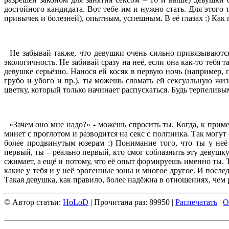
достойного кандидата. Вот тебе им и нужно стать. Для этог
привычек и болезней), опытным, успешным. В её глазах :) Как
Не забывай также, что девушки очень сильно привязываются 
экологичность. Не забивай сразу на неё, если она как-то тебя 
девушке серьёзно. Нанося ей косяк в первую ночь (например, п
грубо и убого и пр.), ты можешь сломать ей сексуальную жиз
цветку, который только начинает распускаться. Будь терпеливы
«Зачем оно мне надо?» - можешь спросить ты. Когда, к прим
минет с проглотом и разводится на секс с полпинка. Так мог
более продвинутым юзерам :) Понимание того, что ты у неё
первый, ты – реально первый, кто смог соблазнить эту девушку
сжимает, а ещё и потому, что её опыт формируешь именно ты. 
какие у тебя и у неё эрогенные зоны и многое другое. И после
Такая девушка, как правило, более надёжна в отношениях, чем
© Автор статьи:
HoLoD
| Прочитана раз: 89950 |
Распечатать
|
О