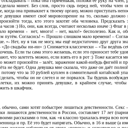
откладывать – пока она горяченькая, положи её руку на член, ра
сделала минет. Без слов, просто сядь перед ней, чтобы член о
е, когда она привыкнет к твоему органу, можно приступать непос
девушки имеют своё мировоззрение на то, сколько должно п
роизойти тогда, кто этого захотят оба человека. Предсказать 
часов :) Но, они, как всегда, считают несколько иначе :) Флаг 
ло времени - нет, много! – нет, мало!» бесполезно. Как и, об
м путём. Согласись! «- Прошло слишком мало времени! – Согласе
. «- Нет, ну я так не могу, мы ещё недостаточно друг друга зн
«До свадьбы ни-ни» :) Снимается классически – «Ты ведёшь себ
хочешь. Если ты сама этого желаешь, если это приносит тебе удов
т, что залететь можно, если взять его в рот :) Тоже касается м
что может произойти – залёт, заражение какой-нибудь фигнёй и пр
та не будет. Одна девушка мне сказала, что даже он даёт полной г
тся, потому что за 10 рублей куплен в сомнительной китайской уп
сделать, чтобы он не слетел и не порвался. Ты будешь возбужде
блетки, их можно принять девушке, в крайнем случае, чтобы
ожить в шкафчик.
 обычно, сами хотят побыстрее лишиться девственности. Секс –
ки лишаются девственности в России, составляет 17 лет (парни 
воими рассказами о том, как «я классно трахалась вчера всю ноч
твенница и пр. Её это будет напрягать. Обычно, в 16 и выше (а и
сами желают избавиться от этого «порока» и сознательно и по