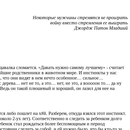
Некоторые мужчины стремятся не проиграть
войну вместо стремления ее выиграть
Джордж Патон Младший
 давалка сломается. «Давать нужно самому лучшему» - считает
ижайшие родственники в животном мире. И инстинкты у нас
то, что они видят в нем нечто особенное… сильное…
 дерева… нет не то, а это… нет, не это, а вооооон то… да ну
 Ведь он такой плюшевый и хороший, он лазил для нее на
я либо пошлет на х#й. Разберем, откуда взялся этот инстинкт.
коло 2-ух лет). Соответственно и следить за ребенком долго
 ребенок стал рождаться более беспомощным и период
стоянии следить за собой, и ей нужно было, что бы кто-то за