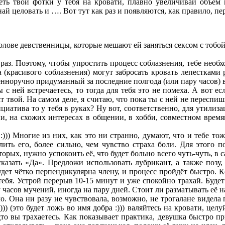
еть твои фотки у тебя на кровати, плавно увеличивай объём 
ай целовать и …. Вот тут как раз и появляются, как правило, п
лове девственницы, которые мешают ей заняться сексом с тобой
аз. Поэтому, чтобы упростить процесс соблазнения, тебе необх
 (красивого соблазнения) могут забросать кровать лепестками
нноручно придуманный за последние полгода (или пару часов) 
ей встречаетесь, то тогда для тебя это не помеха. А вот если,
кт твой. На самом деле, я считаю, что пока ты с ней не пересп
циатива то у тебя в руках? Ну вот, соответственно, для утилиза
ии, на схожих интересах в общении, в хобби, совместном времяп
)) Многие из них, как это ни странно, думают, что и тебе тож
лить его, более сильно, чем чувство страха боли. Для этого 
орых, нужно успокоить её, что будет больно всего чуть-чуть, в
сказать «Да». Предложи использовать лубрикант, а также позу
будет чётко перпендикулярна члену, и процесс пройдёт быстро. К
т тебя. Устрой перерыв 10-15 минут и уже спокойно трахай. Будет
 часов мучений, иногда на пару дней. Стоит ли разматывать её на
. Она ни разу не чувствовала, возможно, не трогалане видела 
:))) (это будет ложь во имя добра :))) валяйтесь на кровати, ц
 будто вы трахаетесь. Как показывает практика, девушка быстро 