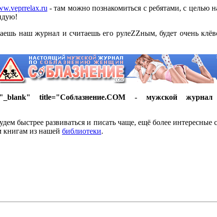
ww.veprrelax.ru
- там можно познакомиться с ребятами, с целью на
ндую!
 читаешь наш журнал и считаешь его рулеZZным, будет очень клё
="_blank" title="Соблазнение.COM - мужской журна
удем быстрее развиваться и писать чаще, ещё более интересные 
ем книгам из нашей
библиотеки
.