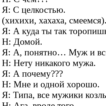
Я: С целкостью.
(хихихи, хахаха, смеемся)
Я: А куда ты так торопиш
Н: Домой.
Я: А, понятно… Муж и в
Н: Нету никакого мужа.
Я: А почему???
Н: Мне и одной хорошо.
Я: Типа, все мужики козл
Н: Ага, вроде того.