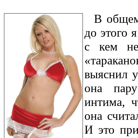
В общем,
до этого 
с кем не
«тарака
выяснил у
она пар
интима, ч
она счита
И это при