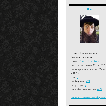
Изя
Статус: Пользователь
Возраст: не указан
Город:
Санкт-Петербург
Дата регистрации: 20 окт 201
Последнее посещение: 27 и
в 16:12
Тем:
3
Сообщений:
721
Репутация:
7
Спасибо сказали раз:
409
Написать личное сообщение