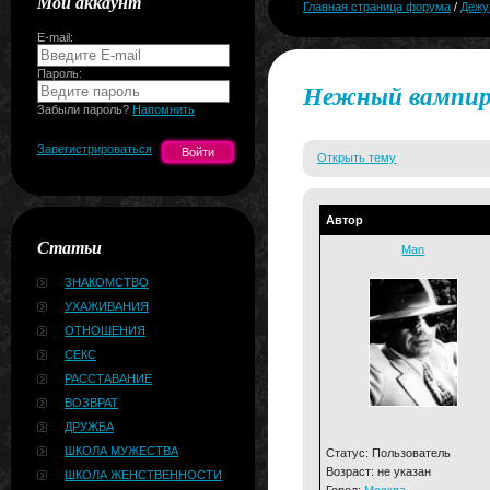
Мой аккаунт
Главная страница форума
/
Дежу
E-mail:
Пароль:
Нежный вампир
Забыли пароль?
Напомнить
Зарегистрироваться
Открыть тему
Автор
Статьи
Man
ЗНАКОМСТВО
УХАЖИВАНИЯ
ОТНОШЕНИЯ
СЕКС
РАССТАВАНИЕ
ВОЗВРАТ
ДРУЖБА
ШКОЛА МУЖЕСТВА
Статус: Пользователь
Возраст: не указан
ШКОЛА ЖЕНСТВЕННОСТИ
Город:
Москва