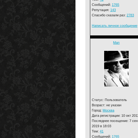
Сообщений:
1765
Репутация:
143
Спасибо сказали раз:
2783
Написать личное сообщение
Man
Статус: Пользователь
Возраст: не указан
Город:
Москва
Дата регистрации: 10 окт 201
Последнее посещение: 7 сен
2019 в 18:03
Тем:
41
Сообщений:
1765