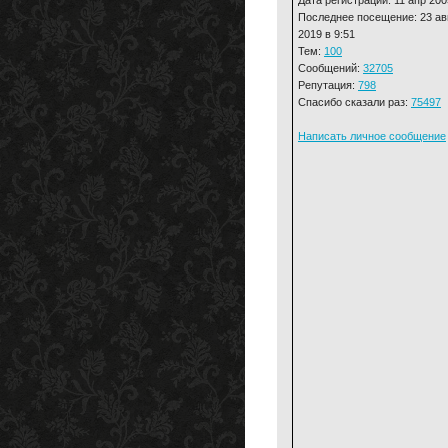
Последнее посещение: 23 ав
2019 в 9:51
Тем:
100
Сообщений:
32705
Репутация:
798
Спасибо сказали раз:
75497
Написать личное сообщение