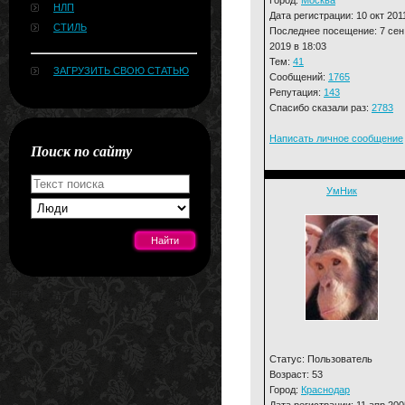
НЛП
Дата регистрации: 10 окт 201
СТИЛЬ
Последнее посещение: 7 сен
2019 в 18:03
Тем:
41
ЗАГРУЗИТЬ СВОЮ СТАТЬЮ
Сообщений:
1765
Репутация:
143
Спасибо сказали раз:
2783
Написать личное сообщение
Поиск по сайту
УмНик
[#news]
Статус: Пользователь
Возраст: 53
Город:
Краснодар
Дата регистрации: 11 апр 200