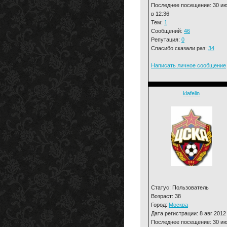
Последнее посещение: 30 и
в 12:36
Тем:
1
Сообщений:
46
Репутация:
0
Спасибо сказали раз:
34
Написать личное сообщение
klafelin
Статус: Пользователь
Возраст: 38
Город:
Москва
Дата регистрации: 8 авг 2012
Последнее посещение: 30 и