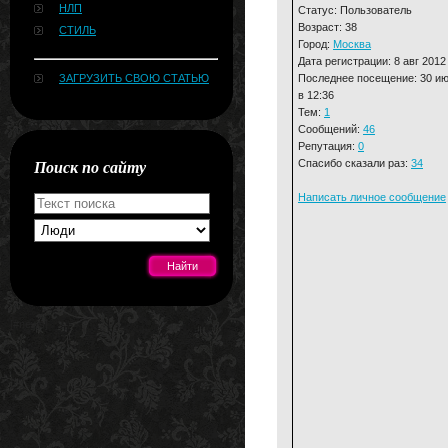
НЛП
Статус: Пользователь
Возраст: 38
СТИЛЬ
Город:
Москва
Дата регистрации: 8 авг 2012
Последнее посещение: 30 и
ЗАГРУЗИТЬ СВОЮ СТАТЬЮ
в 12:36
Тем:
1
Сообщений:
46
Репутация:
0
Поиск по сайту
Спасибо сказали раз:
34
Написать личное сообщение
[#news]