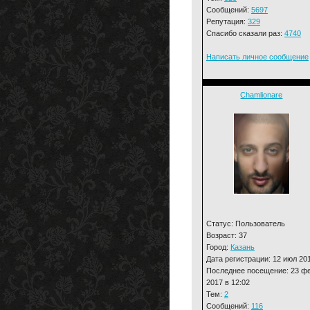
Сообщений:
5697
Репутация:
329
Спасибо сказали раз:
4740
Написать личное сообщение
Chamlionare
Статус: Пользователь
Возраст: 37
Город:
Казань
Дата регистрации: 12 июл 20
Последнее посещение: 23 ф
2017 в 12:02
Тем:
2
Сообщений:
116