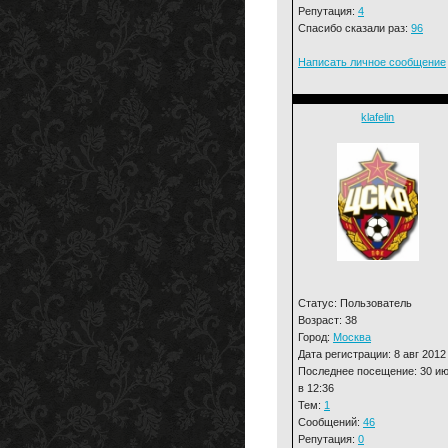
Репутация:
4
Спасибо сказали раз:
96
Написать личное сообщение
klafelin
Статус: Пользователь
Возраст: 38
Город:
Москва
Дата регистрации: 8 авг 2012
Последнее посещение: 30 и
в 12:36
Тем:
1
Сообщений:
46
Репутация:
0