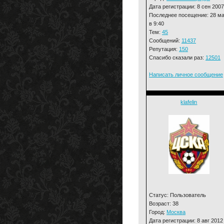
Дата регистрации: 8 сен 2007
Последнее посещение: 28 м
в 9:40
Тем:
45
Сообщений:
11437
Репутация:
150
Спасибо сказали раз:
12501
Написать личное сообщение
klafelin
Статус: Пользователь
Возраст: 38
Город:
Москва
Дата регистрации: 8 авг 2012