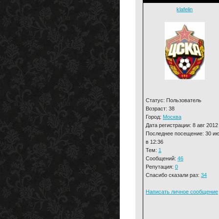
klafelin
Статус: Пользователь
Возраст: 38
Город:
Москва
Дата регистрации: 8 авг 2012
Последнее посещение: 30 и
в 12:36
Тем:
1
Сообщений:
46
Репутация:
0
Спасибо сказали раз:
34
Написать личное сообщение