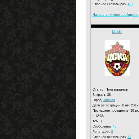
Спасибо сказали раз:
422
Написать личное сообщение
klafelin
Статус: Пользователь
Возраст: 38
Город:
Москва
Дата регистрации: 8 авг 2012
Последнее посещение: 30 и
в 12:36
Тем:
1
Сообщений:
46
Репутация:
0
Спасибо сказали раз:
34