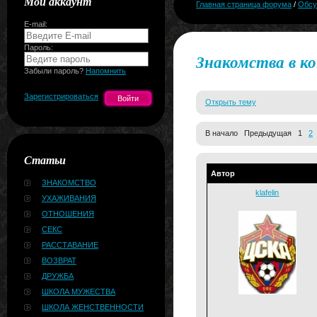
Мой аккаунт
Главная страница форума
/
Обсу
E-mail:
Пароль:
Знакомства в к
Забыли пароль?
Напомнить
Зарегистрироваться
Открыть тему
В начало Предыдущая 1
2
Статьи
Автор
ЗНАКОМСТВО
klafelin
УХАЖИВАНИЯ
ОТНОШЕНИЯ
СЕКС
РАССТАВАНИЕ
ВОЗВРАТ
ДРУЖБА
ШКОЛА МУЖЕСТВА
ШКОЛА ЖЕНСТВЕННОСТИ