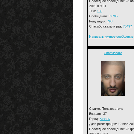
Последнее посещение: 23 ав
2019 в 9:51
Тем:
100
Сообщений:
32705
Репутация:
798
Спасибо сказали раз:
75497
Написать личное сообщение
Chamlionare
Статус: Пользователь
Возраст: 37
Город:
Казань
Дата регистрации: 12 июл 20
Последнее посещение: 23 ф
2017 в 12:02