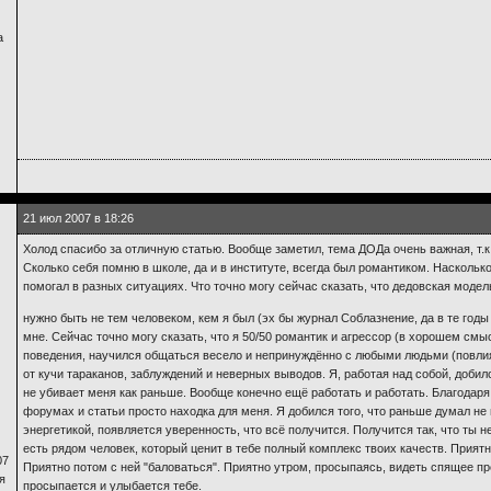
а
21 июл 2007 в 18:26
Холод спасибо за отличную статью. Вообще заметил, тема ДОДа очень важная, т.к 
Сколько себя помню в школе, да и в институте, всегда был романтиком. Наскольк
помогал в разных ситуациях. Что точно могу сейчас сказать, что дедовская моде
нужно быть не тем человеком, кем я был (эх бы журнал Соблазнение, да в те год
мне. Сейчас точно могу сказать, что я 50/50 романтик и агрессор (в хорошем см
поведения, научился общаться весело и непринуждённо с любыми людьми (повлия
от кучи тараканов, заблуждений и неверных выводов. Я, работая над собой, добил
не убивает меня как раньше. Вообще конечно ещё работать и работать. Благодаря
форумах и статьи просто находка для меня. Я добился того, что раньше думал не
энергетикой, появляется уверенность, что всё получится. Получится так, что ты не
есть рядом человек, который ценит в тебе полный комплекс твоих качеств. Прият
07
Приятно потом с ней "баловаться". Приятно утром, просыпаясь, видеть спящее пре
я
просыпается и улыбается тебе.