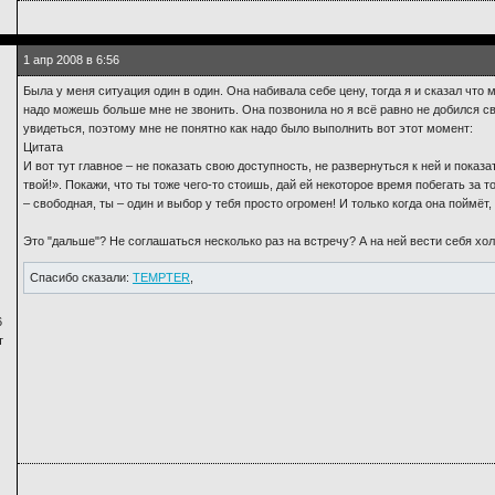
1 апр 2008 в 6:56
Была у меня ситуация один в один. Она набивала себе цену, тогда я и сказал что 
надо можешь больше мне не звонить. Она позвонила но я всё равно не добился сво
увидеться, поэтому мне не понятно как надо было выполнить вот этот момент:
Цитата
И вот тут главное – не показать свою доступность, не развернуться к ней и показ
твой!». Покажи, что ты тоже чего-то стоишь, дай ей некоторое время побегать за 
– свободная, ты – один и выбор у тебя просто огромен! И только когда она поймёт, 
Это "дальше"? Не соглашаться несколько раз на встречу? А на ней вести себя хо
Спасибо сказали:
TEMPTER
,
6
т