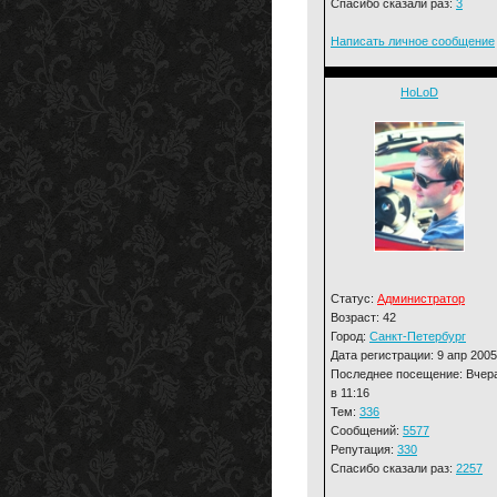
Спасибо сказали раз:
3
Написать личное сообщение
HoLoD
Статус:
Администратор
Возраст: 42
Город:
Санкт-Петербург
Дата регистрации: 9 апр 2005
Последнее посещение: Вчер
в 11:16
Тем:
336
Сообщений:
5577
Репутация:
330
Спасибо сказали раз:
2257