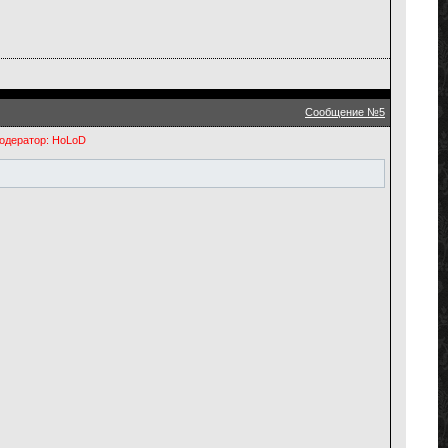
Сообщение №5
одератор: HoLoD