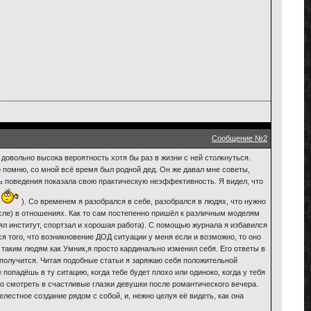
Сообщение №2
довольно высока вероятность хотя бы раз в жизни с ней столкнуться.
о помню, со мной всё время был родной дед. Он же давал мне советы,
ль поведения показала свою практическую неэффективность. Я видел, что
ы
). Со временем я разобрался в себе, разобрался в людях, что нужно
ысле) в отношениях. Как то сам постепенно пришёл к различным моделям
л институт, спортзал и хорошая работа). С помощью журнала я избавился
ся того, что возникновение ДОД ситуации у меня если и возможно, то оно
 таким людям как Умник,я просто кардинально изменил себя. Его ответы в
 получится. Читая подобные статьи я заряжаю себя положительной
 попадёшь в ту ситацию, когда тебе будет плохо или одиноко, когда у тебя
но смотреть в счастливые глазки девушки после романтического вечера.
лестное создание рядом с собой, и, нежно целуя её видеть, как она