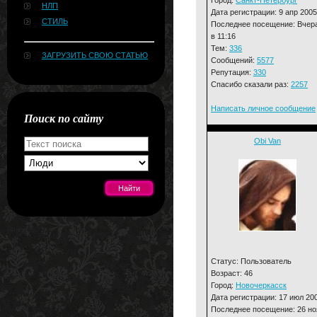
НЛП
Дата регистрации: 9 апр 2005
СТИЛЬ
Последнее посещение: Вчер
в 11:16
Тем:
336
ЗАГРУЗИТЬ СВОЮ СТАТЬЮ
Сообщений:
5577
Репутация:
330
Спасибо сказали раз:
2257
Написать личное сообщение
Поиск по сайту
Obi Van
[#news]
Статус: Пользователь
Возраст: 46
Город:
Новочеркасск
Дата регистрации: 17 июл 20
Последнее посещение: 26 но