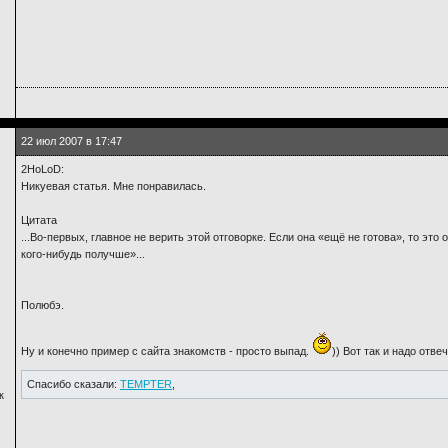
22 июл 2007 в 17:47
2HoLoD:
Никуевая статья. Мне понравилась.
Цитата
...Во-первых, главное не верить этой отговорке. Если она «ещё не готова», то эт
кого-нибудь получше»...
Полюбэ.
Ну и конечно пример с сайта знакомств - просто выпад.
)) Вот так и надо отве
Спасибо сказали:
TEMPTER
,
к