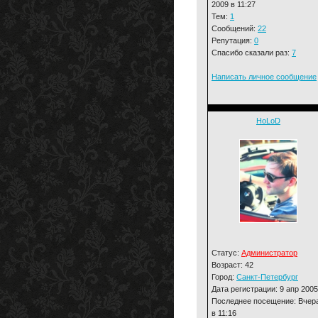
2009 в 11:27
Тем:
1
Сообщений:
22
Репутация:
0
Спасибо сказали раз:
7
Написать личное сообщение
HoLoD
Статус:
Администратор
Возраст: 42
Город:
Санкт-Петербург
Дата регистрации: 9 апр 2005
Последнее посещение: Вчер
в 11:16