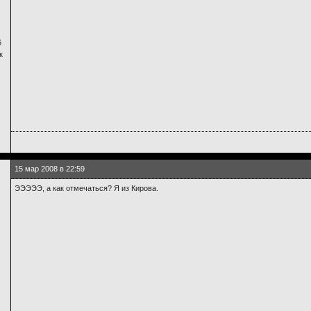
6
к
15 мар 2008 в 22:59
ЭЭЭЭЭ, а как отмечаться? Я из Кирова.