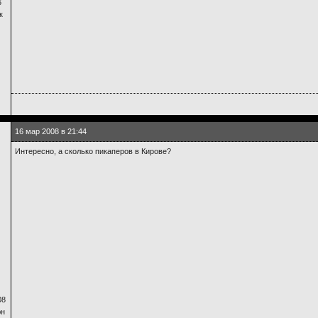
6
к
16 мар 2008 в 21:44
Интересно, а сколько пикаперов в Кирове?
08
юн