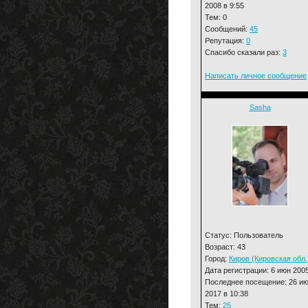
2008 в 9:55
Тем: 0
Сообщений:
45
Репутация:
0
Спасибо сказали раз:
3
Написать личное сообщение
Sasha
Статус: Пользователь
Возраст: 43
Город:
Киров (Кировская обл.
Дата регистрации: 6 июн 200
Последнее посещение: 26 и
2017 в 10:38
Тем:
25