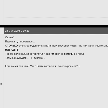
15 мая 2008 в 19:29
Салют,)
Парни я тут прошелся...
СТОЛЬКО очень обалденно-симпатичных девченок ходит - на них прям посмотр
НИБУДЬ!!!"
Так же дело нельзя оставлять! Надо им срочно помочь в этом,)
Только я сунулся... --> динамо...
Единомышленники! Мы с Вами когда жечь то собираемся?,)
08