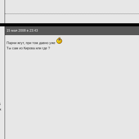
15 мая 2008 в 23:43
Парни жгут, при том давно уже
Ты сам из Кирова или где ?
6
к