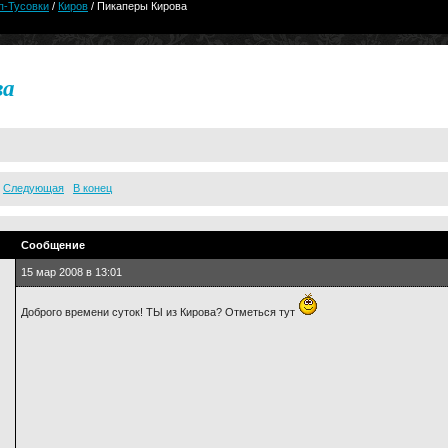
п-Тусовки
/
Киров
/ Пикаперы Кирова
ва
Следующая
В конец
Сообщение
15 мар 2008 в 13:01
Доброго времени суток! ТЫ из Кирова? Отметься тут