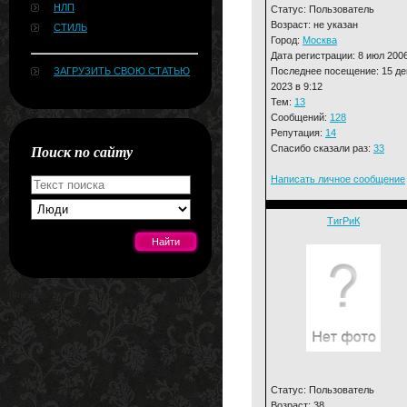
НЛП
Статус: Пользователь
Возраст: не указан
СТИЛЬ
Город:
Москва
Дата регистрации: 8 июл 200
Последнее посещение: 15 де
ЗАГРУЗИТЬ СВОЮ СТАТЬЮ
2023 в 9:12
Тем:
13
Сообщений:
128
Репутация:
14
Поиск по сайту
Спасибо сказали раз:
33
Написать личное сообщение
ТигРиК
[#news]
Статус: Пользователь
Возраст: 38