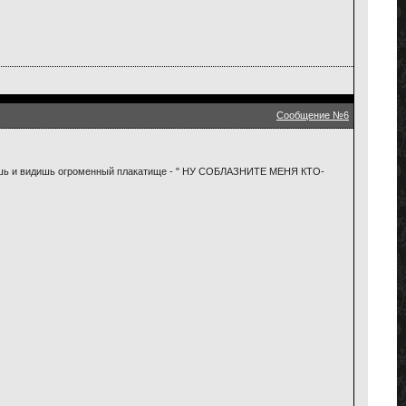
Сообщение №6
ишь и видишь огроменный плакатище - " НУ СОБЛАЗНИТЕ МЕНЯ КТО-