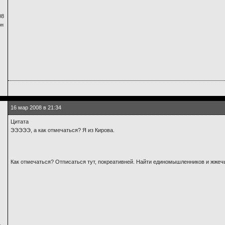
08
юн
16 мар 2008 в 21:34
Цитата
ЭЭЭЭЭ, а как отмечаться? Я из Кирова.
Как отмечаться? Отписаться тут, покреативней. Найти единомышленников и жже