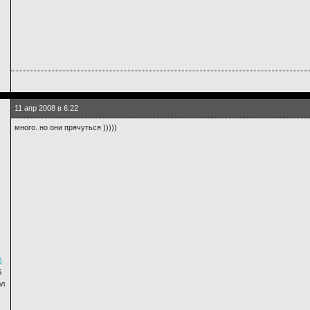
11 апр 2008 в 6:22
много. но они прячуться )))))
)
5
юл