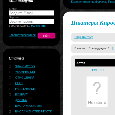
Мой аккаунт
Главная страница форума
/
Пика
E-mail:
Пароль:
Пикаперы Киро
Забыли пароль?
Напомнить
Зарегистрироваться
Открыть тему
В начало Предыдущая 1
2
Статьи
Автор
ЗНАКОМСТВО
TEMPTER
УХАЖИВАНИЯ
ОТНОШЕНИЯ
СЕКС
РАССТАВАНИЕ
ВОЗВРАТ
ДРУЖБА
ШКОЛА МУЖЕСТВА
ШКОЛА ЖЕНСТВЕННОСТИ