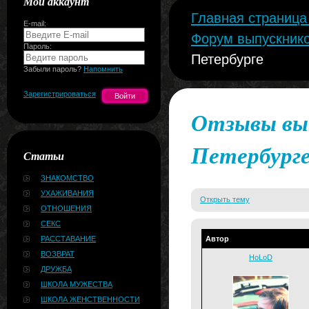
Мой аккаунт
Главная страниц
E-mail:
Форум выпускнико
Пароль:
Петербурге
Забыли пароль?
Напомнить
Зарегистрироваться
Отзывы вып
Петербург
Статьи
ЗНАКОМСТВО
УХАЖИВАНИЯ
Открыть тему
ОТНОШЕНИЯ
СЕКС
РАССТАВАНИЕ
Автор
ВОЗВРАТ
HoLoD
ДРУЖБА
ШКОЛА МУЖЕСТВА
ШКОЛА ЖЕНСТВЕННОСТИ