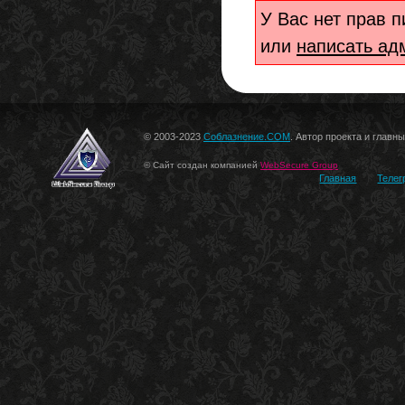
У Вас нет прав 
или
написать ад
© 2003-2023
Соблазнение.COM
. Автор проекта и главн
© Сайт создан компанией
WebSecure Group
Главная
Телег