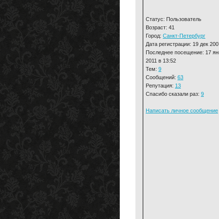
Статус: Пользователь
Возраст: 41
Город:
Санкт-Петербург
Дата регистрации: 19 дек 200
Последнее посещение: 17 ян
2011 в 13:52
Тем:
9
Сообщений:
63
Репутация:
13
Спасибо сказали раз:
9
Написать личное сообщение