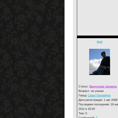
Axel
Статус:
Выпускник тренинга
Возраст: не указан
Город:
Санкт-Петербург
Дата регистрации: 1 авг 2008
Последнее посещение: 16 м
2011 в 19:29
Тем: 0
Сообщений:
7