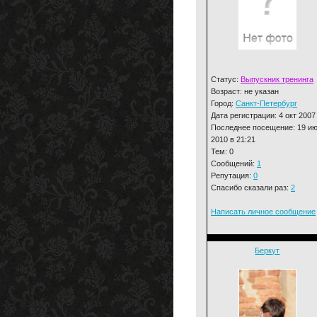
Статус:
Выпускник тренинга
Возраст: не указан
Город:
Санкт-Петербург
Дата регистрации: 4 окт 2007
Последнее посещение: 19 и
2010 в 21:21
Тем: 0
Сообщений:
1
Репутация:
0
Спасибо сказали раз:
2
Написать личное сообщение
Беркут