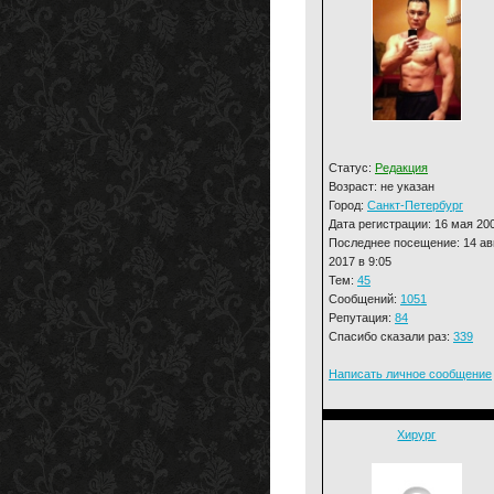
Статус:
Редакция
Возраст: не указан
Город:
Санкт-Петербург
Дата регистрации: 16 мая 20
Последнее посещение: 14 ав
2017 в 9:05
Тем:
45
Сообщений:
1051
Репутация:
84
Спасибо сказали раз:
339
Написать личное сообщение
Хирург