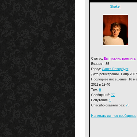
Shaker
Статус:
Выпускник тренинга
Возраст: 35
Город:
Санкт-Петербург
Дата регистрации: 1 апр 2007
Последнее посещение: 16 м
2011 в 19:40
Тем:
9
Сообщений:
77
Репутация:
9
Спасибо сказали раз:
23
Написать личное сообщение