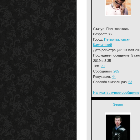
Статус: Пользователь
Возраст: 36
Город:
Петропавловск-
Камчатский
Дата регистрации: 13 мая 20
Последнее посещение: 5 сен
2019 в 8:35
Тем:
21
Сообщений:
205
Репутация:
44
Спасибо сказали раз:
63
Написать личное сообщение
Segun