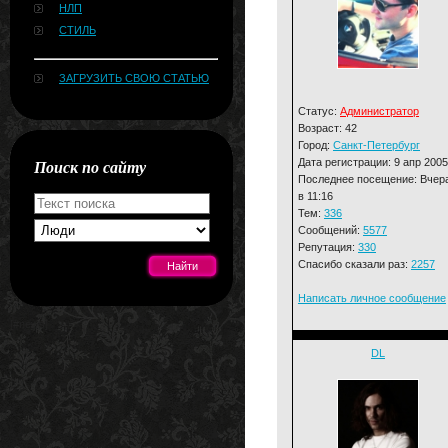
НЛП
СТИЛЬ
ЗАГРУЗИТЬ СВОЮ СТАТЬЮ
Статус:
Администратор
Возраст: 42
Город:
Санкт-Петербург
Дата регистрации: 9 апр 2005
Поиск по сайту
Последнее посещение: Вчер
в 11:16
Тем:
336
Сообщений:
5577
Репутация:
330
Спасибо сказали раз:
2257
Написать личное сообщение
[#news]
DL