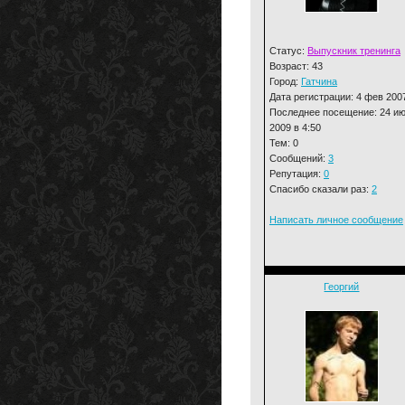
Статус:
Выпускник тренинга
Возраст: 43
Город:
Гатчина
Дата регистрации: 4 фев 200
Последнее посещение: 24 и
2009 в 4:50
Тем: 0
Сообщений:
3
Репутация:
0
Спасибо сказали раз:
2
Написать личное сообщение
Георгий