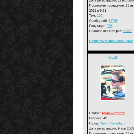
Дата регистрации: 11 апр 200
Последнее посещение: 23 ав
2019 в 9:51
Тем:
100
Сообщений:
32705
Репутация:
798
Спасибо сказали раз:
75497
Написать личное сообщение
HoLoD
Статус:
Администратор
Возраст: 42
Город:
Санкт-Петербург
Дата регистрации: 9 апр 2005
Последнее посещение: 23 и