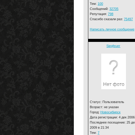
Тем:
100
Сообщений:
32705
Репутация:
798
Спасибо сказали раз:
75497
Написать личное сообщение
Siegfeuer
Статус: Пользователь
Возраст: не указан
Город:
Новосибирск
Дата регистрации: 4 дек 2006
Последнее посещение: 25 де
2009 в 21:34
Тем:
7