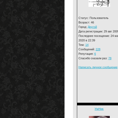
Статус: Пользователь
Возраст: 46
Город:
Другой
Дата регистрации: 29 авг 200
Последнее посещение: 24 м
2020 в 22:39
Тем:
14
Сообщений:
228
Репутация:
6
Спасибо сказали раз:
78
Написать личное сообщение
УмНик