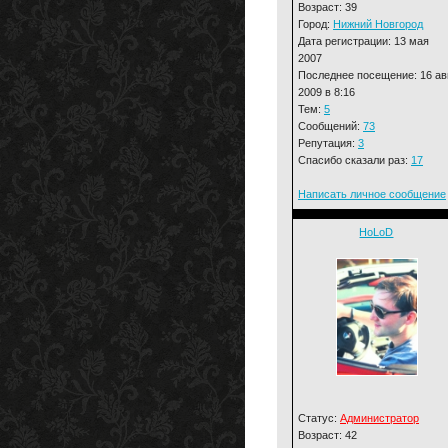
Возраст: 39
Город:
Нижний Новгород
Дата регистрации: 13 мая
2007
Последнее посещение: 16 ав
2009 в 8:16
Тем:
5
Сообщений:
73
Репутация:
3
Спасибо сказали раз:
17
Написать личное сообщение
HoLoD
Статус:
Администратор
Возраст: 42