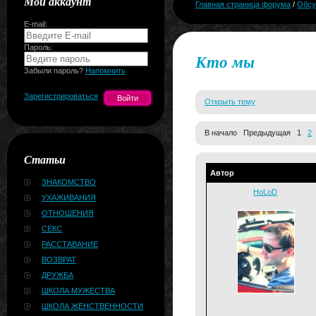
Мой аккаунт
Главная страница форума
/
Обсу
E-mail:
Пароль:
Кто мы
Забыли пароль?
Напомнить
Зарегистрироваться
Открыть тему
В начало Предыдущая 1
2
Статьи
Автор
ЗНАКОМСТВО
HoLoD
УХАЖИВАНИЯ
ОТНОШЕНИЯ
СЕКС
РАССТАВАНИЕ
ВОЗВРАТ
ДРУЖБА
ШКОЛА МУЖЕСТВА
ШКОЛА ЖЕНСТВЕННОСТИ