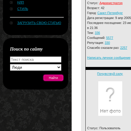
НЛП
Статус:
Администратор
Возраст: 42
СТИЛЬ
Город:
Санкт-Петербург
Дата регистрации: 9 апр 2005
Последнее посещение: 23 и
ЗАГРУЗИТЬ СВОЮ СТАТЬЮ
в 21:36
Тем:
336
Сообщений:
5577
Репутация:
330
Поиск по сайту
Спасибо сказали раз:
2257
Написать личное сообщение
Почувствуй силу
[#news]
Статус: Пользователь