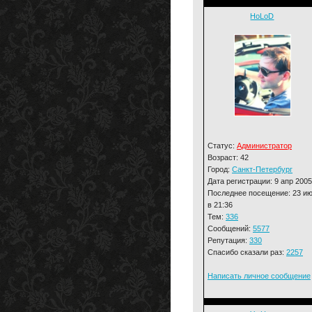
HoLoD
Статус:
Администратор
Возраст: 42
Город:
Санкт-Петербург
Дата регистрации: 9 апр 2005
Последнее посещение: 23 и
в 21:36
Тем:
336
Сообщений:
5577
Репутация:
330
Спасибо сказали раз:
2257
Написать личное сообщение