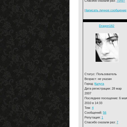
Спасибо сказали раз:
75497
Написать личное сообщение
Dragon182
Статус: Пользователь
Возраст: не указан
Город:
Калуга
Дата регистрации: 28 мар
2007
Последнее посещение: 6 ма
2010 в 14:33
Тем:
4
Сообщений:
56
Репутация:
1
Спасибо сказали раз:
7