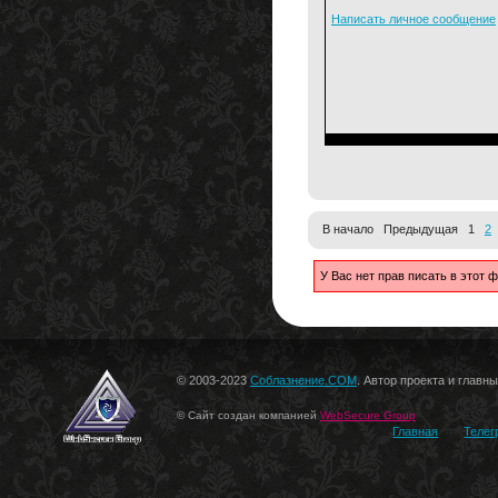
Написать личное сообщение
В начало Предыдущая 1
2
У Вас нет прав писать в этот
© 2003-2023
Соблазнение.COM
. Автор проекта и главн
© Сайт создан компанией
WebSecure Group
Главная
Телег