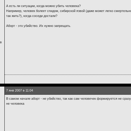
А есть ли ситуации, когда можно убить человека?
Например, человек болеет спидом, сибирской язвой (даже может легко смертельно 
так жить?), когда соседи достали?
Аборт - это убийство. Их нужно запрещать.
 в
7 янв 2007 в 11:04
В самом начале аборт - не убийство, так как сам человечек формируется не сразу
не человека