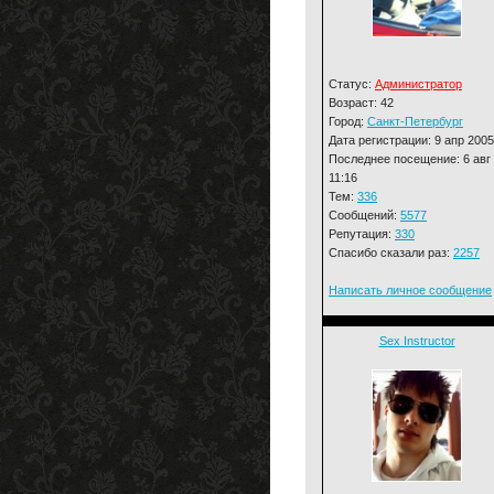
Статус:
Администратор
Возраст: 42
Город:
Санкт-Петербург
Дата регистрации: 9 апр 2005
Последнее посещение: 6 авг
11:16
Тем:
336
Сообщений:
5577
Репутация:
330
Спасибо сказали раз:
2257
Написать личное сообщение
Sex Instructor