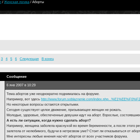
п
/
Женская логика
/ Аборты
3
4
5
6
Следующая
В конец
Сообщение
6 янв 2007 в 10:29
Тема абортов уже неоднократно поднималась на форуме.
Например, вот здесь
http://www.forum.soblaznenie.com/index.php...%E1%EE%F0%
Но некоторые вопросы остаются открытыми.
Сегодня существует целое движение, призывающее женщин не рожать.
Молодые, здоровые, обеспеченные девушки идут на аборт. Взрослые, состоявшие
А есть ли ситуации, когда нужно сделать аборт?
Например, женщина заболела краснухой во время беременности, а после этого р
залетела от нелюбимого, будучи в нетрезвом уме? Стоит ли отказываться от абор
Мне интересны любые мнения насчёт абортов от всех участников форума.