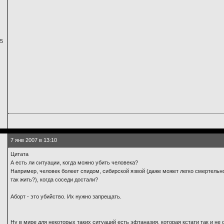
05
7 янв 2007 в 13:10
Цитата
А есть ли ситуации, когда можно убить человека?
Например, человек болеет спидом, сибирской язвой (даже может легко смертельно 
так жить?), когда соседи достали?
Аборт - это убийство. Их нужно запрещать.
Ну в мире для некоторых таких ситуаций есть эфтаназия, которая кстати так и не 