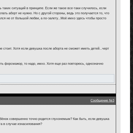
 таких ситуаций в принципе. Если же такое все-таки случилось, если
лать аборт не нужно. Но с другой стороны, ведь это получается то, что
ился не от большой любви, а по-залету...Моё имхо здесь чтобы просто
е стоит. Хотя если девушка после аборта не сможет иметь детей...черт
нить форсмажор, то надо, имхо. Хотя еще раз повторюсь, однозначно
Сообщение №3
ебёнок совершенно точно родится глухонемым? Как быть, если девушка
та в случае изнасилования?