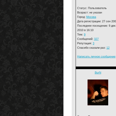
Статус: Пользователь
Возраст: не указан
Город:
Москва
Дата регистрации: 27 сен 20
Последнее посещение: 9 дек
2010 в 16:10
Тем:
9
Сообщений:
327
Репутация:
3
Спасибо сказали раз:
12
Написать личное сообщение
BurN