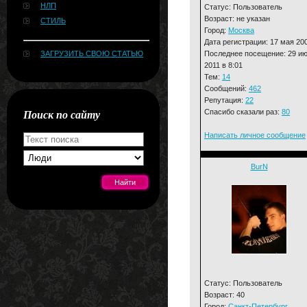
НЛП
Статус: Пользователь
Возраст: не указан
СТИЛЬ
Город:
Москва
Дата регистрации: 17 мая 20
Последнее посещение: 29 и
ЗАГРУЗИТЬ СВОЮ СТАТЬЮ
2011 в 8:01
Тем:
14
Сообщений:
462
Репутация:
22
Поиск по сайту
Спасибо сказали раз:
80
Написать личное сообщение
BurN
[#news]
Статус: Пользователь
Возраст: 40
Город:
Санкт-Петербург