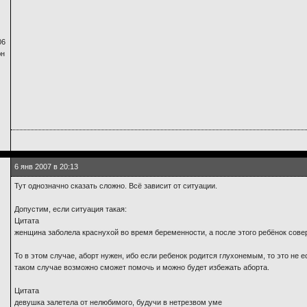
06
юн
6 янв 2007 в 20:13
Тут однозначно сказать сложно. Всё зависит от ситуации.
Допустим, если ситуация такая:
Цитата
женщина заболела краснухой во время беременности, а после этого ребёнок сов
То в этом случае, аборт нужен, ибо если ребенок родится глухонемым, то это не е
таком случае возможно сможет помочь и можно будет избежать аборта.
Цитата
девушка залетела от нелюбимого, будучи в нетрезвом уме