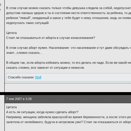
6
В этом случае можно сказать только чтобы девушка следила за собой, недопускать
г
допустим папаша здоров и ты в состоянии нести ответственность за ребенка, то де
ребенок "левый", нежданный и какое у тебя будет к нему отношение, ведь он появ
недопускать таких ситуаций.
Цитата
Стоит ли отказываться от аборта в случае изнасилования?
В этом случае аборт нужен. Насилование- это насилование и тут даже обсуждать н
знает...сложно сказать...
В общем так, если аборта избежать можно, то его делать не надо. Если же какой-
сказать сложно, все зависит от ситуации и нюансов.
Спасибо сказали:
Wolf
7 янв 2007 в 3:28
Цитата
А есть ли ситуации, когда нужно сделать аборт?
Например, женщина заболела краснухой во время беременности, а после этого р
залетела от нелюбимого, будучи в нетрезвом уме? Стоит ли отказываться от абор