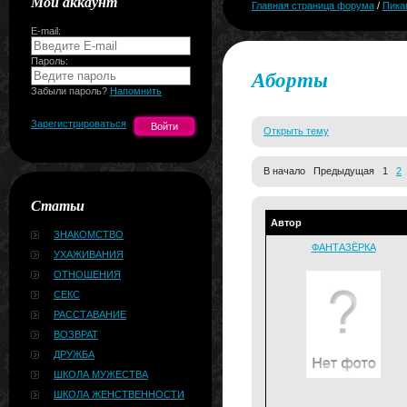
Мой аккаунт
Главная страница форума
/
Пика
E-mail:
Пароль:
Аборты
Забыли пароль?
Напомнить
Зарегистрироваться
Открыть тему
В начало Предыдущая 1
2
Статьи
Автор
ЗНАКОМСТВО
ФАНТАЗЁРКА
УХАЖИВАНИЯ
ОТНОШЕНИЯ
СЕКС
РАССТАВАНИЕ
ВОЗВРАТ
ДРУЖБА
ШКОЛА МУЖЕСТВА
ШКОЛА ЖЕНСТВЕННОСТИ