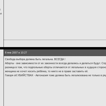
6
юл
8 янв 2007 в 10:27
Свобода выбора должна быть легальна. ВСЕГДА !
Аборты - вне зависимости от их законности всегда делались и делаться будут. С
разница в том, что подпольные оборты отличаются от легальных в худшую сторону 
женщина не хочет носить ребёнка, то никто не в праве заставить её.
Говоря об УБИЙСТВАХ - Автоназия тоже должна быть легализована не только в ряд