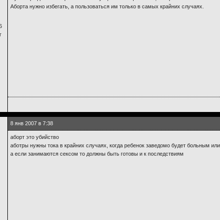
Аборта нужно избегать, а пользоваться им только в самых крайних случаях.
6
г
8 янв 2007 в 7:38
аборт это убийство
аботры нужны тока в крайних случаях, когда ребенок заведомо будет больным ил
а если занимаются сексом то должны быть готовы и к последствиям