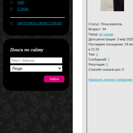
НЛП
СТИЛЬ
ЗАГРУЗИТЬ СВОЮ СТАТЬЮ
Статус: Пользователь
Возраст: 34
Город:
не указан
Дата регистрации: 3 мар 202
Последнее посещение: 24 и
Поиск по сайту
в 21:32
Тем:
2
Сообщений:
7
Репутация:
0
Спасибо сказали раз: 0
Написать личное сообщение
[#news]