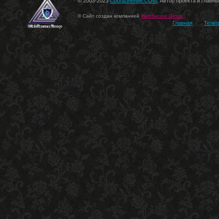
© 2003-2023
Соблазнение.COM
. Автор проекта и главн
© Сайт создан компанией
WebSecure Group
Главная
Телег