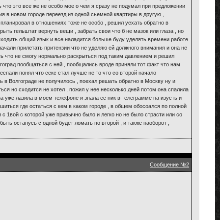
 что это все же не особо мое о чем я сразу не подумал при предложении
я в новом городе переезд из одной сьемной квартиры в другую ,
планировал в отношениях тоже не особо , решил уехать обратно в
ыть гельштат вернуть вещи , забрать свои что б не мазок или глаза , но
находить общий язык и все наладится больше буду уделять времени работе
 начали прилетать притензии что не уделяю ей должного внимания и она не
ть что не смогу нормально раскрыться под таким давлением и решил
лгоград пообщаться с ней , пообщались вроде приняли тот факт что нам
спали понял что секс стал лучше не то что со второй начало
 в Волгограде не получилось , поехал решать обратно в Москву ну и
ься но сходится не хотел , пожил у нее несколько дней потом она спалила
а уже лазила в моем телефоне и знала ее ник в телеграмме на изусть и
ешиться где остаться с кем в каком городе , в общем обосоался по полной
 с 1вой с которой уже привычно было и легко но не было страсти или со
быть останусь с одной будет ломать по второй , и также наоборот ,
Сообщение №2