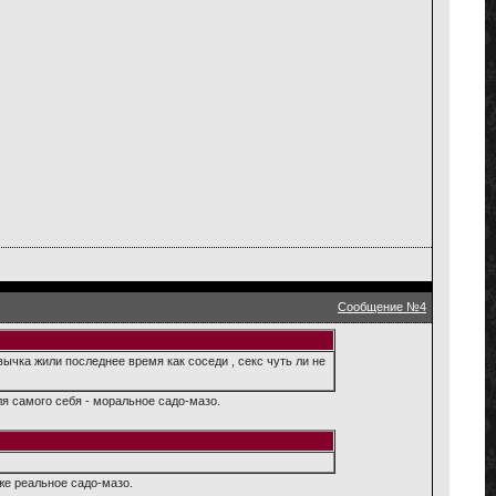
Сообщение №4
ычка жили последнее время как соседи , секс чуть ли не
ля самого себя - моральное садо-мазо.
уже реальное садо-мазо.