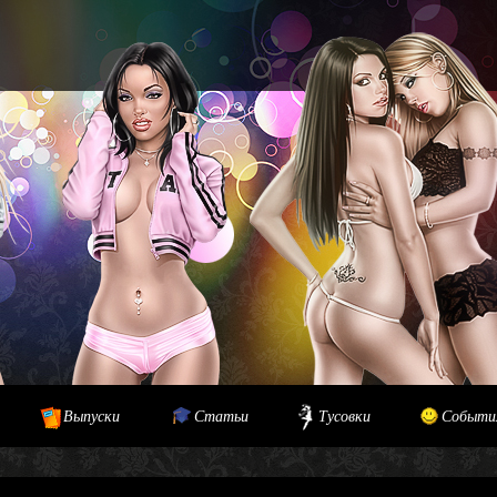
Выпуски
Статьи
Тусовки
Событи