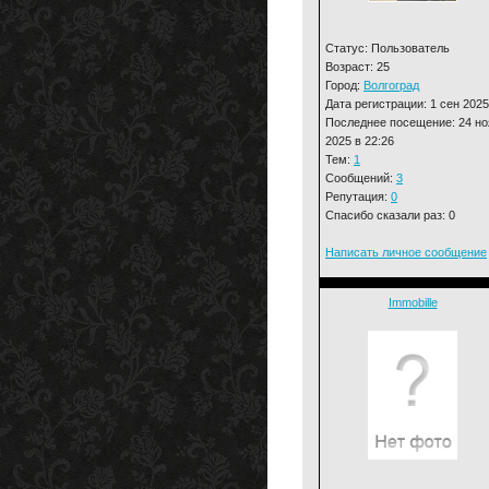
Статус: Пользователь
Возраст: 25
Город:
Волгоград
Дата регистрации: 1 сен 2025
Последнее посещение: 24 но
2025 в 22:26
Тем:
1
Сообщений:
3
Репутация:
0
Спасибо сказали раз: 0
Написать личное сообщение
Immobille