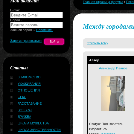
Мой аккаунт
Главная страница форума
/
Пика
E-mail:
Пароль:
Между городам
Забыли пароль?
Напомнить
Зарегистрироваться
Открыть тему
Автор
Статьи
Александр Иванов
ЗНАКОМСТВО
УХАЖИВАНИЯ
ОТНОШЕНИЯ
СЕКС
РАССТАВАНИЕ
ВОЗВРАТ
ДРУЖБА
ШКОЛА МУЖЕСТВА
Статус: Пользователь
Возраст: 25
ШКОЛА ЖЕНСТВЕННОСТИ
Город:
Волгоград