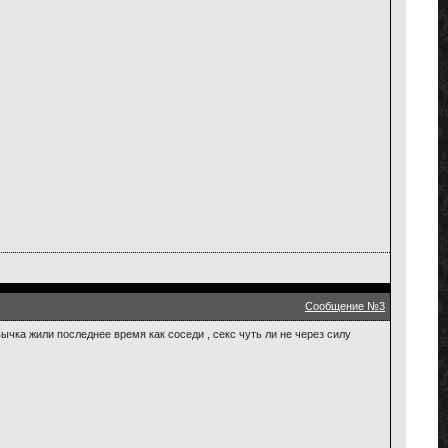
Сообщение №3
ычка жили последнее время как соседи , секс чуть ли не через силу