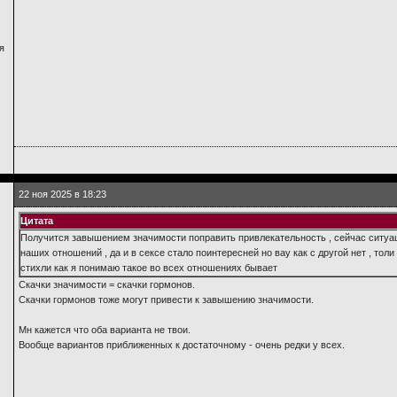
я
22 ноя 2025 в 18:23
Цитата
Получится завышением значимости поправить привлекательность , сейчас ситуац
наших отношений , да и в сексе стало поинтересней но вау как с другой нет , тол
стихли как я понимаю такое во всех отношениях бывает
Скачки значимости = скачки гормонов.
Скачки гормонов тоже могут привести к завышению значимости.
Мн кажется что оба варианта не твои.
Вообще вариантов приближенных к достаточному - очень редки у всех.