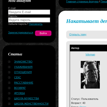
Мой аккаунт
Главная страница форума
/
Пика
E-mail:
Пароль:
Накатывает деп
Забыли пароль?
Напомнить
Зарегистрироваться
Открыть тему
Автор
Статьи
Vdvman
ЗНАКОМСТВО
УХАЖИВАНИЯ
ОТНОШЕНИЯ
СЕКС
РАССТАВАНИЕ
ВОЗВРАТ
ДРУЖБА
ШКОЛА МУЖЕСТВА
Статус: Пользователь
Возраст: 40
ШКОЛА ЖЕНСТВЕННОСТИ
Город:
Омск