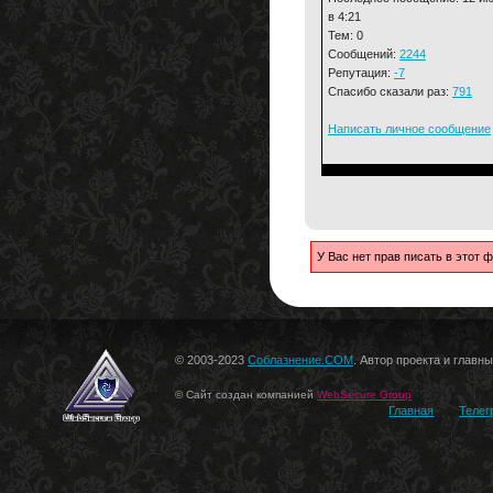
в 4:21
Тем: 0
Сообщений:
2244
Репутация:
-7
Спасибо сказали раз:
791
Написать личное сообщение
У Вас нет прав писать в этот
© 2003-2023
Соблазнение.COM
. Автор проекта и главн
© Сайт создан компанией
WebSecure Group
Главная
Телег