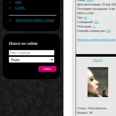
НЛП
Дата регистрации: 25 апр 20
СТИЛЬ
Последнее посещение: 6 авг
2025 в 14:50
Тем:
19
ЗАГРУЗИТЬ СВОЮ СТАТЬЮ
Сообщений:
291
Репутация:
-1
Спасибо сказали раз:
110
Написать личное сообщение
Поиск по сайту
GUCCI
[#news]
Статус: Пользователь
Возраст: 34