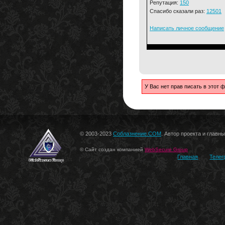
Репутация:
150
Спасибо сказали раз:
12501
Написать личное сообщение
У Вас нет прав писать в этот
© 2003-2023
Соблазнение.COM
. Автор проекта и главн
© Сайт создан компанией
WebSecure Group
Главная
Телег