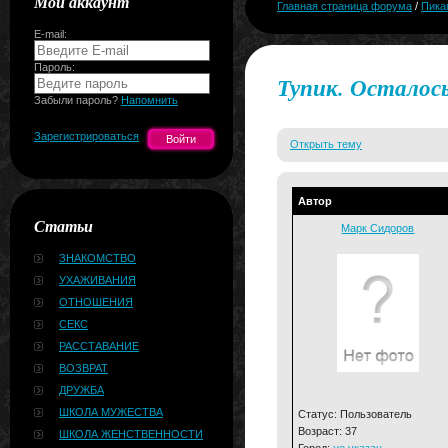
Мой аккаунт
Главная страница форума
/
Пика
E-mail:
Пароль:
Тупик. Осталос
Забыли пароль?
Напомнить
Зарегистрироваться
Открыть тему
Автор
Статьи
Марк Сидоров
ЗНАКОМСТВО
УХАЖИВАНИЯ
ОТНОШЕНИЯ
СЕКС
РАССТАВАНИЕ
ВОЗВРАТ
ДРУЖБА
ШКОЛА МУЖЕСТВА
Статус: Пользователь
Возраст: 37
ШКОЛА ЖЕНСТВЕННОСТИ
Город:
не указан