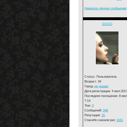
Написать личное сообщение
GUCCI
Статус: Пользователь
Возраст: 34
Город:
не указан
Дата регистрации: 4 июл 201
Последнее посещение: 8 июл
7:14
Тем:
3
Сообщений:
348
Репутация:
15
Спасибо сказали раз:
1161