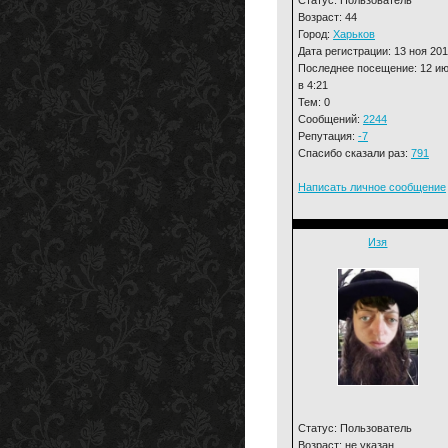
Возраст: 44
Город:
Харьков
Дата регистрации: 13 ноя 20
Последнее посещение: 12 и
в 4:21
Тем: 0
Сообщений:
2244
Репутация:
-7
Спасибо сказали раз:
791
Написать личное сообщение
Изя
Статус: Пользователь
Возраст: не указан