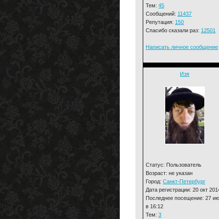
Тем:
45
Сообщений:
11437
Репутация:
150
Спасибо сказали раз:
12501
Написать личное сообщение
Изя
Статус: Пользователь
Возраст: не указан
Город:
Санкт-Петербург
Дата регистрации: 20 окт 201
Последнее посещение: 27 и
в 16:12
Тем:
3