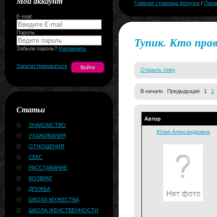
Мой аккаунт
Главная страница форума
/
Пика
E-mail:
Пароль:
Тупик. Кто пра
Забыли пароль?
Напомнить
Зарегистрироваться
Открыть тему
В начало Предыдущая 1
2
Статьи
Автор
ЗНАКОМСТВО
Юлия Александровна
УХАЖИВАНИЯ
ОТНОШЕНИЯ
СЕКС
РАССТАВАНИЕ
ВОЗВРАТ
ДРУЖБА
ШКОЛА МУЖЕСТВА
ШКОЛА ЖЕНСТВЕННОСТИ