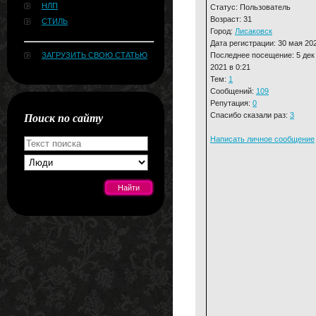
НЛП
Статус: Пользователь
Возраст: 31
СТИЛЬ
Город:
Лисаковск
Дата регистрации: 30 мая 20
Последнее посещение: 5 дек
ЗАГРУЗИТЬ СВОЮ СТАТЬЮ
2021 в 0:21
Тем:
1
Сообщений:
109
Репутация:
0
Поиск по сайту
Спасибо сказали раз:
3
Написать личное сообщение
[#news]