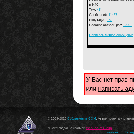
в 9:40
Тем:
45
Сообщений:
11437
Репутация:
150
Спасибо сказали раз:
12501
Написать личное сообщение
У Вас нет прав 
или
написать ад
© 2003-2023
Соблазнение.COM
. Автор проекта и главн
© Сайт создан компанией
WebSecure Group
Главная
Телег