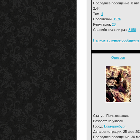
Последнее посещение: 8 авг
2:44
Тем:
4
Сообщений:
1576
Репутация:
28
Спасибо сказали раз:
3158
Написать личное сообщение
Question
Статус: Пользователь
Возраст: не указан
Город:
Екатеринбург
Дата регистрации: 25 фев 20
Последнее посещение: 30 м