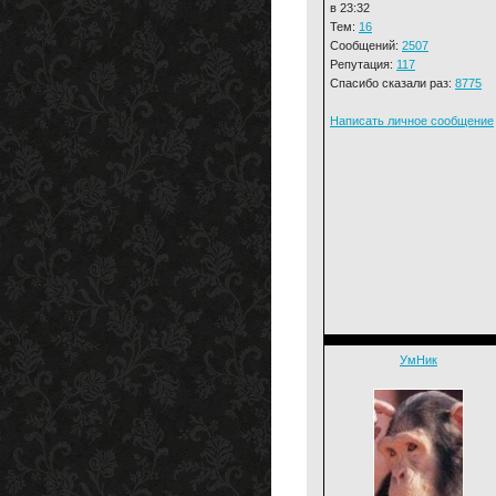
в 23:32
Тем:
16
Сообщений:
2507
Репутация:
117
Спасибо сказали раз:
8775
Написать личное сообщение
УмНик