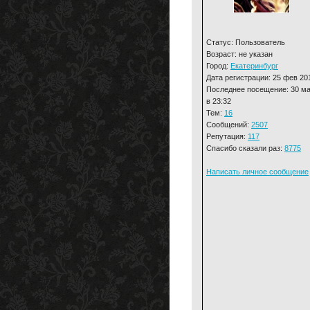
Статус: Пользователь
Возраст: не указан
Город:
Екатеринбург
Дата регистрации: 25 фев 20
Последнее посещение: 30 м
в 23:32
Тем:
16
Сообщений:
2507
Репутация:
117
Спасибо сказали раз:
8775
Написать личное сообщение