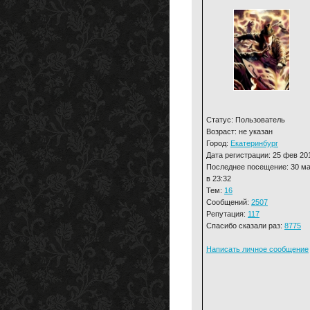
Статус: Пользователь
Возраст: не указан
Город:
Екатеринбург
Дата регистрации: 25 фев 20
Последнее посещение: 30 м
в 23:32
Тем:
16
Сообщений:
2507
Репутация:
117
Спасибо сказали раз:
8775
Написать личное сообщение