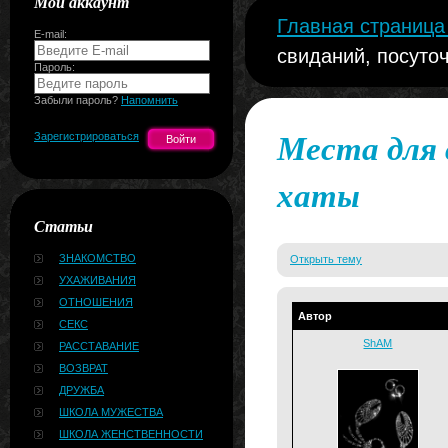
Мой аккаунт
Главная страниц
E-mail:
свиданий, посуто
Пароль:
Забыли пароль?
Напомнить
Места для 
Зарегистрироваться
хаты
Статьи
ЗНАКОМСТВО
Открыть тему
УХАЖИВАНИЯ
ОТНОШЕНИЯ
Автор
СЕКС
ShAM
РАССТАВАНИЕ
ВОЗВРАТ
ДРУЖБА
ШКОЛА МУЖЕСТВА
ШКОЛА ЖЕНСТВЕННОСТИ