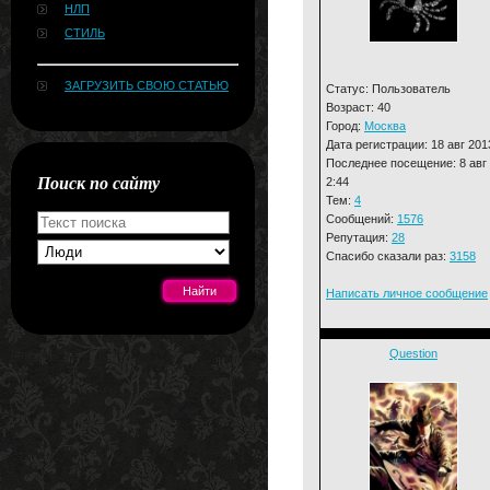
НЛП
СТИЛЬ
ЗАГРУЗИТЬ СВОЮ СТАТЬЮ
Статус: Пользователь
Возраст: 40
Город:
Москва
Дата регистрации: 18 авг 201
Последнее посещение: 8 авг
Поиск по сайту
2:44
Тем:
4
Сообщений:
1576
Репутация:
28
Спасибо сказали раз:
3158
Написать личное сообщение
Question
[#news]