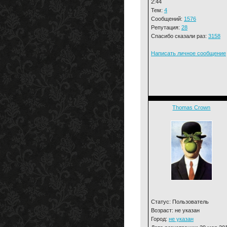
2:44
Тем:
4
Сообщений:
1576
Репутация:
28
Спасибо сказали раз:
3158
Написать личное сообщение
Thomas Crown
Статус: Пользователь
Возраст: не указан
Город:
не указан