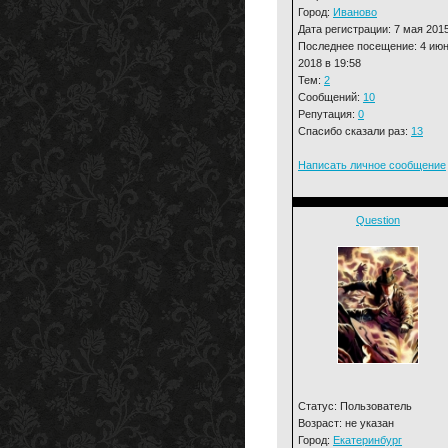
Город:
Иваново
Дата регистрации: 7 мая 201
Последнее посещение: 4 ию
2018 в 19:58
Тем:
2
Сообщений:
10
Репутация:
0
Спасибо сказали раз:
13
Написать личное сообщение
Question
Статус: Пользователь
Возраст: не указан
Город:
Екатеринбург