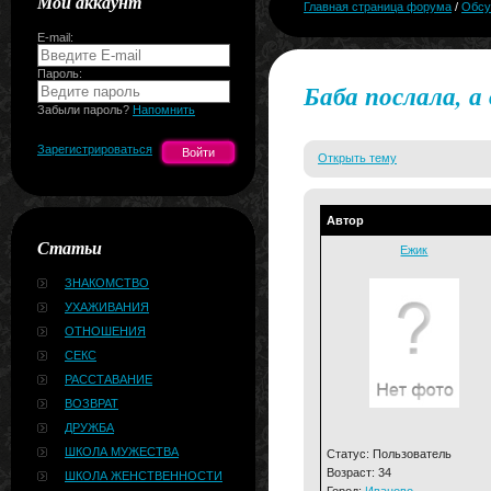
Мой аккаунт
Главная страница форума
/
Обсу
E-mail:
Пароль:
Баба послала, а
Забыли пароль?
Напомнить
Зарегистрироваться
Открыть тему
Автор
Статьи
Ежик
ЗНАКОМСТВО
УХАЖИВАНИЯ
ОТНОШЕНИЯ
СЕКС
РАССТАВАНИЕ
ВОЗВРАТ
ДРУЖБА
ШКОЛА МУЖЕСТВА
Статус: Пользователь
Возраст: 34
ШКОЛА ЖЕНСТВЕННОСТИ
Город:
Иваново