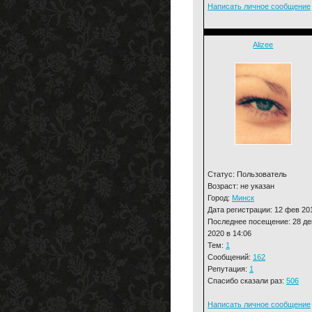
Написать личное сообщение
Alizee
Статус: Пользователь
Возраст: не указан
Город:
Минск
Дата регистрации: 12 фев 20
Последнее посещение: 28 де
2020 в 14:06
Тем:
1
Сообщений:
162
Репутация:
1
Спасибо сказали раз:
506
Написать личное сообщение