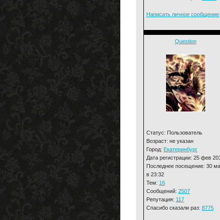
Написать личное сообщение
Question
Статус: Пользователь
Возраст: не указан
Город:
Екатеринбург
Дата регистрации: 25 фев 20
Последнее посещение: 30 м
в 23:32
Тем:
16
Сообщений:
2507
Репутация:
117
Спасибо сказали раз:
8775