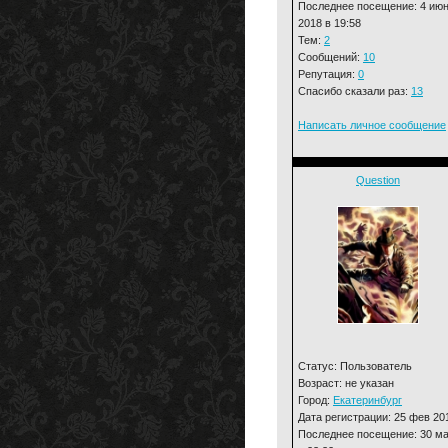
Последнее посещение: 4 ию
2018 в 19:58
Тем:
2
Сообщений:
10
Репутация:
0
Спасибо сказали раз:
13
Написать личное сообщение
Question
Статус: Пользователь
Возраст: не указан
Город:
Екатеринбург
Дата регистрации: 25 фев 20
Последнее посещение: 30 м