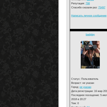
Репутация:
798
Спасибо сказали раз:
75497
Написать личное сообщение
badplay
Статус: Пользователь
Возраст: не указан
Город:
не указан
Дата регистрации: 16 мар 20
Последнее посещение: 5 ию
2018 в 20:27
Тем: 0