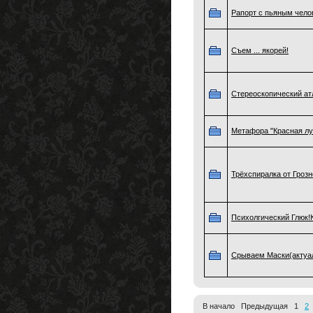
Рапорт с пьяным чело
Съем ... якорей!
Стереоскопический ат
Метафора "Красная лу
Трёхспиралка от Грозн
Психолгический Глюк!
Срываем Маски(актуа
В начало Предыдущая 1
2