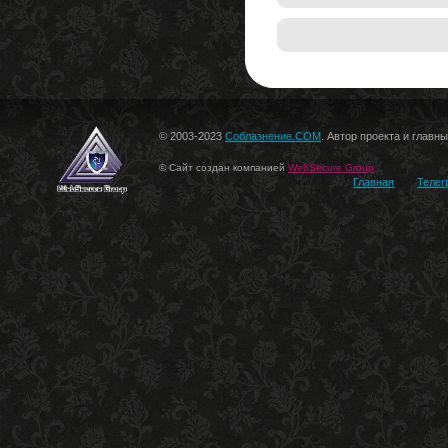
© 2003-2023
Соблазнение.COM
. Автор проекта и главн
© Сайт создан компанией
WebSecure Group
Главная
Телег