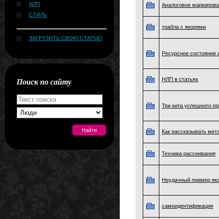
НЛП
Аналоговое маркиров
СТИЛЬ
трабла с якорями
ЗАГРУЗИТЬ СВОЮ СТАТЬЮ
Ресурсное состояние 
Поиск по сайту
НЛП в статьях
Три кита успешного пр
Как рассказывать ме
Техника рассеивания
[#news]
Неудачный пример яко
самоидентификация