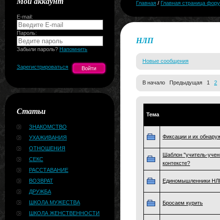
Мой аккаунт
Главная
/
Главная страница фор
E-mail:
Пароль:
НЛП
Забыли пароль?
Напомнить
Новые сообщения
Зарегистрироваться
В начало Предыдущая 1
2
Статьи
Тема
ЗНАКОМСТВО
Фиксации и их обнару
УХАЖИВАНИЯ
ОТНОШЕНИЯ
Шаблон "учитель-учен
СЕКС
контексте?
РАССТАВАНИЕ
ВОЗВРАТ
Единомышленники НЛП
ДРУЖБА
ШКОЛА МУЖЕСТВА
Бросаем курить
ШКОЛА ЖЕНСТВЕННОСТИ