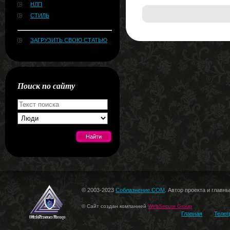
НЛП
СТИЛЬ
ЗАГРУЗИТЬ СВОЮ СТАТЬЮ
Поиск по сайту
[#news]
© 2003-2023
Соблазнение.COM
. Автор проекта и главн
© Сайт создан компанией
WebSecure Group
Главная
Телег