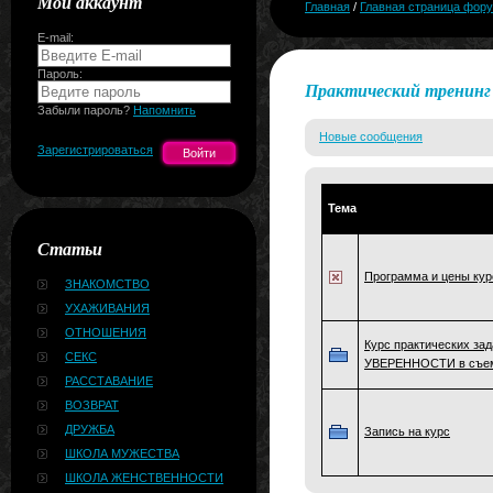
Мой аккаунт
Главная
/
Главная страница фор
E-mail:
Пароль:
Практический тренинг 
Забыли пароль?
Напомнить
Новые сообщения
Зарегистрироваться
Тема
Статьи
Программа и цены кур
ЗНАКОМСТВО
УХАЖИВАНИЯ
ОТНОШЕНИЯ
Курс практических з
СЕКС
УВЕРЕННОСТИ в съем
РАССТАВАНИЕ
ВОЗВРАТ
ДРУЖБА
Запись на курс
ШКОЛА МУЖЕСТВА
ШКОЛА ЖЕНСТВЕННОСТИ