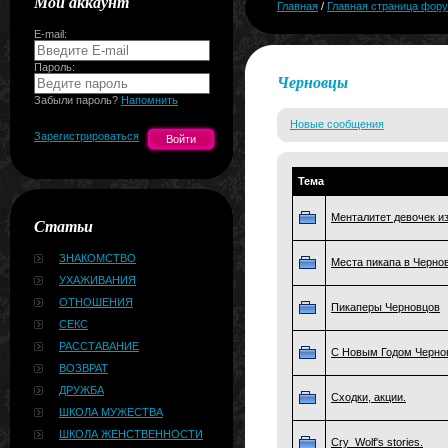
Мой аккаунт
Главная
/
Главная страница фор
E-mail:
Пароль:
Черновцы
Забыли пароль?
Напомнить
Новые сообщения
Зарегистрироваться
Тема
Менталитет девочек и
Статьи
ЗНАКОМСТВО
Места пикапа в Черно
УХАЖИВАНИЯ
ОТНОШЕНИЯ
Пикаперы Черновцов
СЕКС
РАССТАВАНИЕ
С Новым Годом Черно
ВОЗВРАТ
ДРУЖБА
Сходки, акции.
ШКОЛА МУЖЕСТВА
ШКОЛА ЖЕНСТВЕННОСТИ
Cry_Wolf's stories.