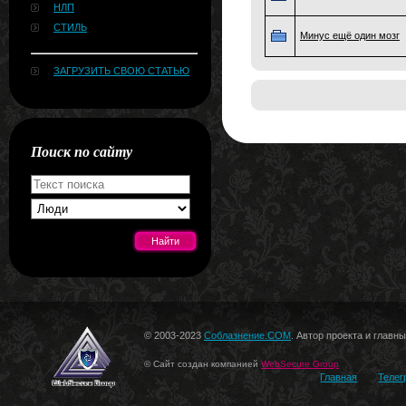
НЛП
СТИЛЬ
Минус ещё один мозг
ЗАГРУЗИТЬ СВОЮ СТАТЬЮ
Поиск по сайту
[#news]
© 2003-2023
Соблазнение.COM
. Автор проекта и главн
© Сайт создан компанией
WebSecure Group
Главная
Телег