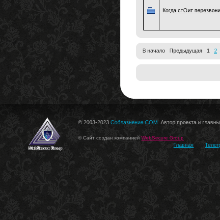
Когда стОит перезвон
В начало Предыдущая 1
2
© 2003-2023
Соблазнение.COM
. Автор проекта и главн
© Сайт создан компанией
WebSecure Group
Главная
Телег