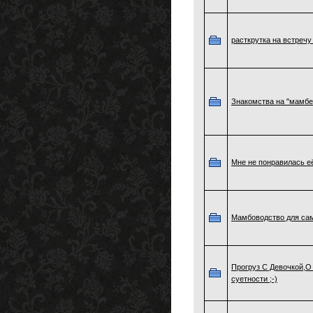
расткрутка на встречу
Знакомства на "мамбе
Мне не понравилась е
Мамбоводство для са
Прогруз С Девочкой,О
суетности ;-)