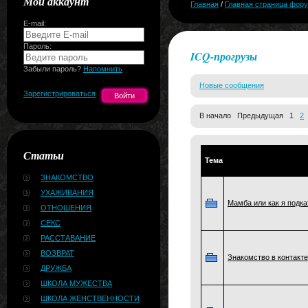
Мой аккаунт
Главная
/
Главная страница фор
E-mail:
Пароль:
ICQ-прогрузы
Забыли пароль?
Напомнить
Новые сообщения
Зарегистрироваться
В начало Предыдущая 1
2
Статьи
Тема
ЗНАКОМСТВО
УХАЖИВАНИЯ
Мамба или как я подк
ОТНОШЕНИЯ
СЕКС
РАССТАВАНИЕ
ВОЗВРАТ
Знакомство в контакте
ДРУЖБА
ШКОЛА МУЖЕСТВА
ШКОЛА ЖЕНСТВЕННОСТИ