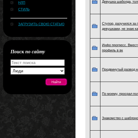
Девушка шаболда, тол
НЛП
СТИЛЬ
Ступор, разучился за
ЗАГРУЗИТЬ СВОЮ СТАТЬЮ
девушками, не знаю к
Инфо прогресс. Вмест
Поиск по сайту
профиль в вк
Продвинутый развод н
По моему, просрал по
[#news]
Знакомство с шаблоно