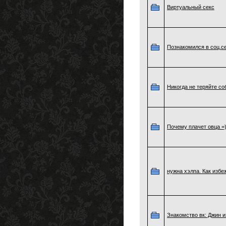
Виртуальный секс
Познакомился в соц.се
Никогда не теряйте соб
Почему плачет овца =
нужна хэлпа. Как избе
Знакомство вк: Джин и