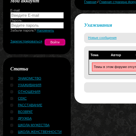
Мой аккаунт
Главная
/
Главная страница фор
E-mail:
Пароль:
Ухаживания
Забыли пароль?
Напомнить
Новые сообщения
Зарегистрироваться
Тема
Автор
Темы в этом форуме отсу
Статьи
ЗНАКОМСТВО
УХАЖИВАНИЯ
ОТНОШЕНИЯ
СЕКС
РАССТАВАНИЕ
ВОЗВРАТ
ДРУЖБА
ШКОЛА МУЖЕСТВА
ШКОЛА ЖЕНСТВЕННОСТИ