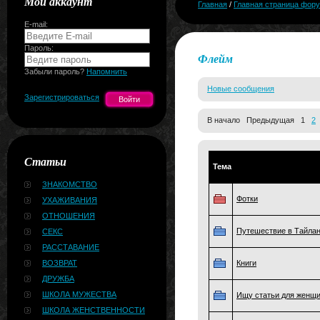
Мой аккаунт
Главная
/
Главная страница фор
E-mail:
Пароль:
Флейм
Забыли пароль?
Напомнить
Новые сообщения
Зарегистрироваться
В начало Предыдущая 1
2
Статьи
Тема
ЗНАКОМСТВО
Фотки
УХАЖИВАНИЯ
ОТНОШЕНИЯ
Путешествие в Тайланд
СЕКС
РАССТАВАНИЕ
ВОЗВРАТ
Книги
ДРУЖБА
ШКОЛА МУЖЕСТВА
Ищу статьи для женщ
ШКОЛА ЖЕНСТВЕННОСТИ