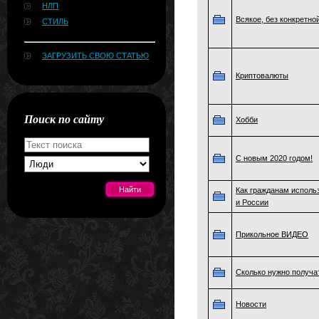
НЛП
Всякое, без конкретно
СТИЛЬ
ЗАГРУЗИТЬ СВОЮ СТАТЬЮ
Криптовалюты
Поиск по сайту
Хобби
С новым 2020 годом!
Как гражданам исполь
и России
[#news]
Прикольное ВИДЕО
Сколько нужно получа
Новости