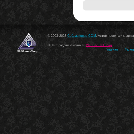
© 2003-2023
Соблазнение.COM
. Автор проекта и главн
© Сайт создан компанией
WebSecure Group
Главная
Телег