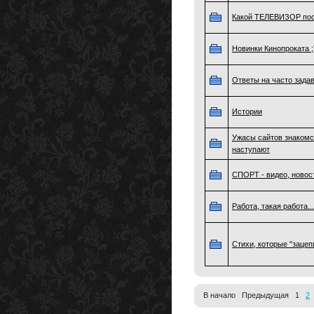
Какой ТЕЛЕВИЗОР пос
Новинки Кинопроката 
Ответы на часто зад
Истории
Ужасы сайтов знакомс
наступают
СПОРТ - видео, новос
Работа, такая работа...
Стихи, которые "зацеп
В начало Предыдущая 1
2