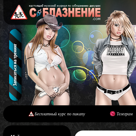
Бесплатный курс по пикапу
Телеграм
[#main] [#journal]