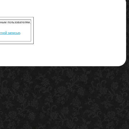
анным пользователям.
ётной записью
.