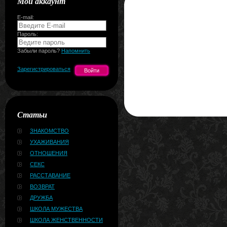
Мой аккаунт
E-mail:
Пароль:
Забыли пароль?
Напомнить
Зарегистрироваться
Статьи
ЗНАКОМСТВО
УХАЖИВАНИЯ
ОТНОШЕНИЯ
СЕКС
РАССТАВАНИЕ
ВОЗВРАТ
ДРУЖБА
ШКОЛА МУЖЕСТВА
ШКОЛА ЖЕНСТВЕННОСТИ