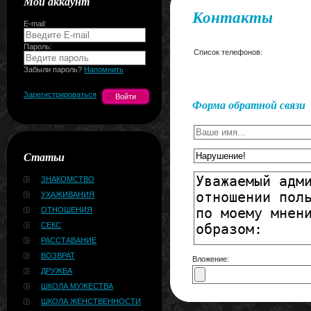
Мой аккаунт
Контакты
E-mail:
Пароль:
Список телефонов:
Забыли пароль?
Напомнить
Зарегистрироваться
Форма обратной связи
Статьи
ЗНАКОМСТВО
УХАЖИВАНИЯ
ОТНОШЕНИЯ
СЕКС
РАССТАВАНИЕ
ВОЗВРАТ
Вложение:
ДРУЖБА
ШКОЛА МУЖЕСТВА
ШКОЛА ЖЕНСТВЕННОСТИ