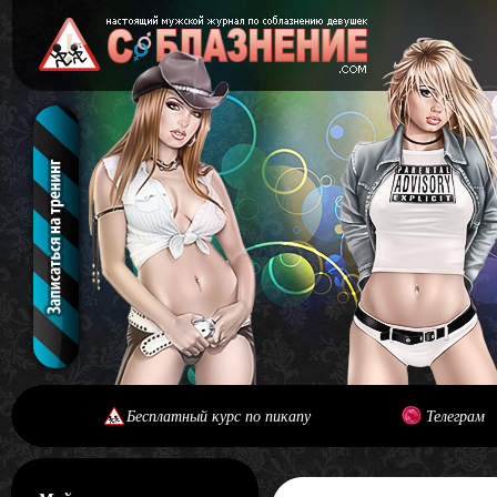
Бесплатный курс по пикапу
Телеграм
[#main] [#journal]