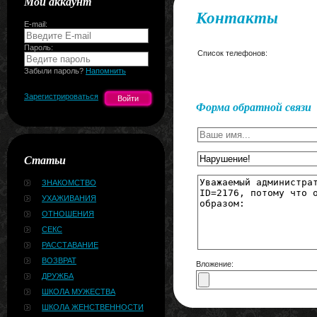
Мой аккаунт
Контакты
E-mail:
Пароль:
Список телефонов:
Забыли пароль?
Напомнить
Зарегистрироваться
Форма обратной связи
Статьи
ЗНАКОМСТВО
УХАЖИВАНИЯ
ОТНОШЕНИЯ
СЕКС
РАССТАВАНИЕ
ВОЗВРАТ
Вложение:
ДРУЖБА
ШКОЛА МУЖЕСТВА
ШКОЛА ЖЕНСТВЕННОСТИ