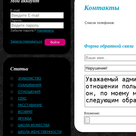
Мой аккаунт
Контакты
E-mail:
Пароль:
Список телефонов:
Забыли пароль?
Напомнить
Зарегистрироваться
Форма обратной связи
Статьи
ЗНАКОМСТВО
УХАЖИВАНИЯ
ОТНОШЕНИЯ
СЕКС
РАССТАВАНИЕ
ВОЗВРАТ
Вложение:
ДРУЖБА
ШКОЛА МУЖЕСТВА
ШКОЛА ЖЕНСТВЕННОСТИ