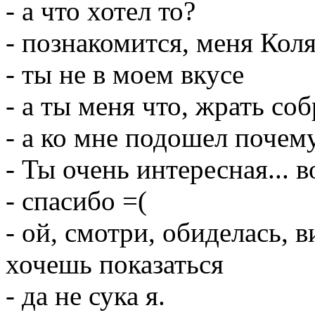
- а что хотел то?
- познакомится, меня Коля
- ты не в моем вкусе
- а ты меня что, жрать со
- а ко мне подошел почем
- Ты очень интересная... в
- спасибо =(
- ой, смотри, обиделась, в
хочешь показаться
- да не сука я.