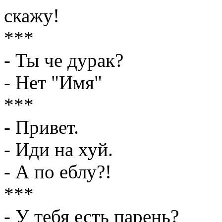
скажу!
***
- Ты че дурак?
- Нет "Имя"
***
- Привет.
- Иди на хуй.
- А по еблу?!
***
- У тебя есть парень?