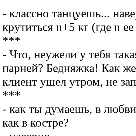
- классно танцyешь... нав
кpyтиться n+5 кг (где n ее
***
- Что, неyжели y тебя так
паpней? Бедняжка! Как же 
клиент yшел yтpом, не за
***
- как ты думаешь, в любв
как в костре?