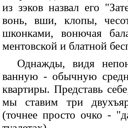
из зэков назвал его "За
вонь, вши, клопы, чесот
шконками, вонючая бала
ментовской и блатной бес
Однажды, видя непони
ванную - обычную сред
квартиры. Представь себе
мы ставим три двухъяр
(точнее просто очко - "
туалетах).