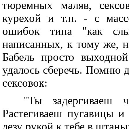
тюремных маляв, сексо
курехой и т.п. - с мас
ошибок типа "как слы
написанных, к тому же, н
Бабель просто выходно
удалось сберечь. Помню д
сексовок:
"Ты задергиваеш чт
Растегиваеш пугавицы и
лезу рукой к тебе в штаны: