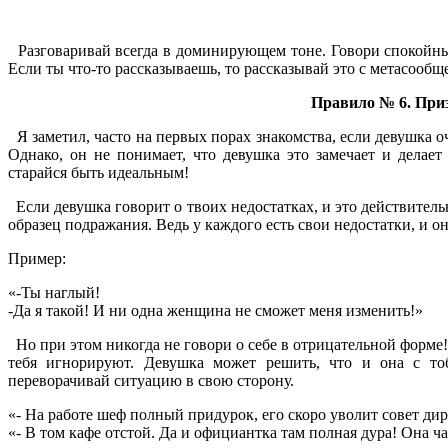
Разговаривай всегда в доминирующем тоне. Говори спокойным, 
Если ты что-то рассказываешь, то рассказывай это с метасообще
Правило № 6. Приз
Я заметил, часто на первых порах знакомства, если девушка о
Однако, он не понимает, что девушка это замечает и делает 
старайся быть идеальным!
Если девушка говорит о твоих недостатках, и это действительно
образец подражания. Ведь у каждого есть свои недостатки, и он
Пример:
«-Ты наглый!
-Да я такой! И ни одна женщина не сможет меня изменить!»
Но при этом никогда не говори о себе в отрицательной форме! Н
тебя игнорируют. Девушка может решить, что и она с тоб
переворачивай ситуацию в свою сторону.
«- На работе шеф полный придурок, его скоро уволит совет дире
«- В том кафе отстой. Да и официантка там полная дура! Она ча