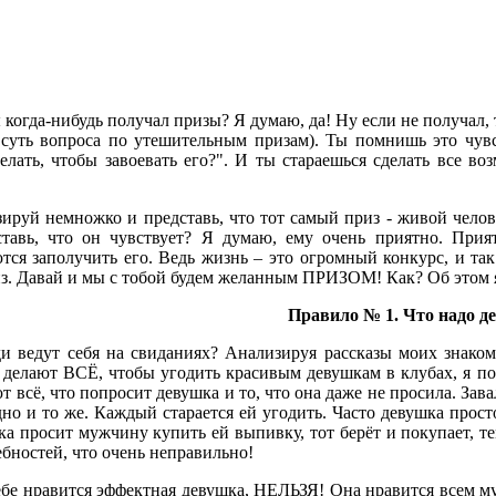
когда-нибудь получал призы? Я думаю, да! Ну если не получал, т
суть вопроса по утешительным призам). Ты помнишь это чувст
елать, чтобы завоевать его?". И ты стараешься сделать все во
руй немножко и представь, что тот самый приз - живой челове
ставь, что он чувствует? Я думаю, ему очень приятно. Прия
ся заполучить его. Ведь жизнь – это огромный конкурс, и так
з. Давай и мы с тобой будем желанным ПРИЗОМ! Как? Об этом я 
Правило № 1. Что надо д
ведут себя на свиданиях? Анализируя рассказы моих знаком
делают ВСЁ, чтобы угодить красивым девушкам в клубах, я пон
т всё, что попросит девушка и то, что она даже не просила. Зав
но и то же. Каждый старается ей угодить. Часто девушка прос
ка просит мужчину купить ей выпивку, тот берёт и покупает, т
бностей, что очень неправильно!
бе нравится эффектная девушка, НЕЛЬЗЯ! Она нравится всем муж