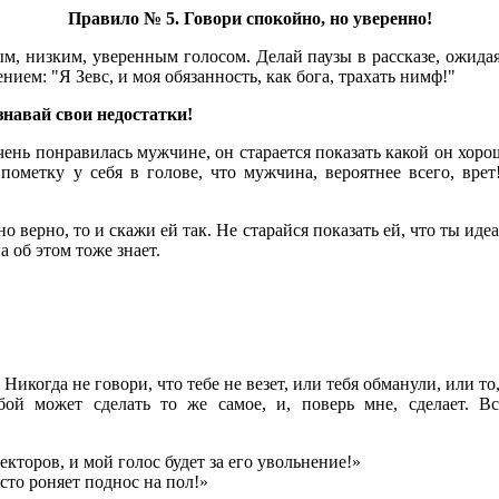
Правило № 5. Говори спокойно, но уверенно!
низким, уверенным голосом. Делай паузы в рассказе, ожидая ин
нием: "Я Зевс, и моя обязанность, как бога, трахать нимф!"
навай свои недостатки!
чень понравилась мужчине, он старается показать какой он хоро
пометку у себя в голове, что мужчина, вероятнее всего, врет
 верно, то и скажи ей так. Не старайся показать ей, что ты идеа
а об этом тоже знает.
икогда не говори, что тебе не везет, или тебя обманули, или то,
ой может сделать то же самое, и, поверь мне, сделает. Вс
кторов, и мой голос будет за его увольнение!»
сто роняет поднос на пол!»