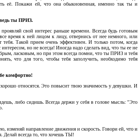
ать её. Покажи ей, что она обыкновенная, именно так ты и
 ведь ты ПРИЗ.
проявляй свой интерес раньше времени. Всегда будь готовым
 все время к ней лицом к лицу, отвернись от нее немного, или
т тебя. Такой прием очень эффективен. И только потом, когда
 интересом, но не всегда! Иногда надо сделать вид, что ты ее не
брым, ласковым, но при этом всегда помни, что ты ПРИЗ и тебя
нять, что для того, чтобы тебя заполучить, необходимо тебя
ебе комфортно!
бе хорошо относятся. Это повысит твою значимость у девушки. И
дешь, либо сидишь. Всегда держи у себя в голове мысль: "Это
о.
ю, изменяй направление движения и скорость. Говори ей, что и
. Делай всегда то, что хочешь ТЫ!