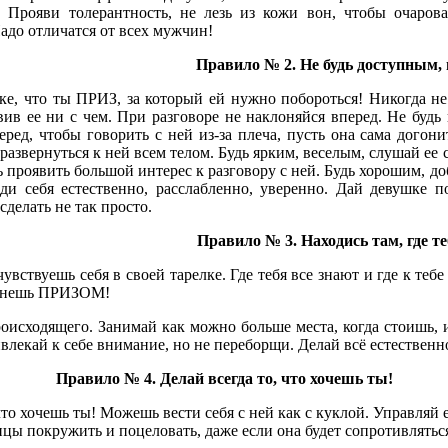
 Прояви толерантность, не лезь из кожи вон, чтобы очаров
Надо отличатся от всех мужчин!
Правило № 2. Не будь доступным,
, что ты ПРИЗ, за который ей нужно побороться! Никогда не 
авив ее ни с чем. При разговоре не наклоняйся вперед. Не будь
ред, чтобы говорить с ней из-за плеча, пусть она сама догони
развернуться к ней всем телом. Будь ярким, веселым, слушай ее с
ь проявить большой интерес к разговору с ней. Будь хорошим, до
ди себя естественно, расслабленно, уверенно. Дай девушке по
сделать не так просто.
Правило № 3. Находись там, где т
 чувствуешь себя в своей тарелке. Где тебя все знают и где к те
станешь ПРИЗОМ!
роисходящего. Занимай как можно больше места, когда стоишь, и
ивлекай к себе внимание, но не переборщи. Делай всё естественн
Правило № 4. Делай всегда то, что хочешь ты!
то хочешь ты! Можешь вести себя с ней как с куклой. Управляй е
цы покружить и поцеловать, даже если она будет сопротивляться