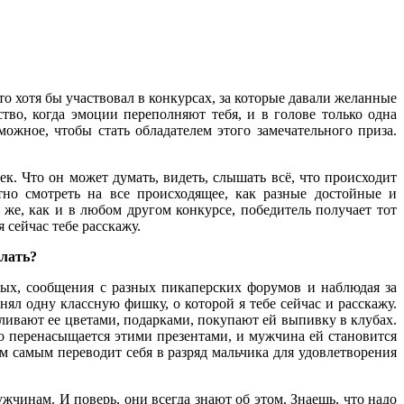
о хотя бы участвовал в конкурсах, за которые давали желанные
во, когда эмоции переполняют тебя, и в голове только одна
зможное, чтобы стать обладателем этого замечательного приза.
к. Что он может думать, видеть, слышать всё, что происходит
тно смотреть на все происходящее, как разные достойные и
 же, как и в любом другом конкурсе, победитель получает тот
сейчас тебе расскажу.
елать?
ых, сообщения с разных пикаперских форумов и наблюдая за
ял одну классную фишку, о которой я тебе сейчас и расскажу.
аливают ее цветами, подарками, покупают ей выпивку в клубах.
то перенасыщается этими презентами, и мужчина ей становится
ем самым переводит себя в разряд мальчика для удовлетворения
чинам. И поверь, они всегда знают об этом. Знаешь, что надо