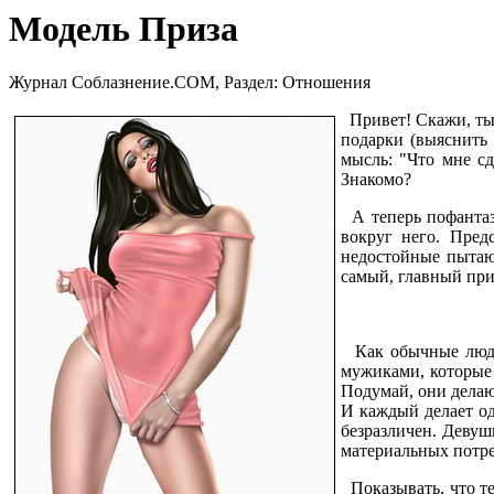
Модель Приза
Журнал Соблазнение.COM, Раздел: Отношения
Привет! Скажи, ты 
подарки (выяснить 
мысль: "Что мне сд
Знакомо?
А теперь пофантази
вокруг него. Пред
недостойные пытают
самый, главный при
Как обычные люди 
мужиками, которые 
Подумай, они делаю
И каждый делает од
безразличен. Девуш
материальных потре
Показывать, что те