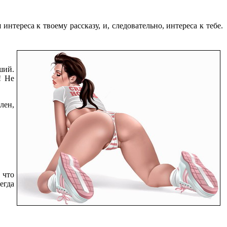
тереса к твоему рассказу, и, следовательно, интереса к тебе.
ший.
! Не
лен,
 что
егда