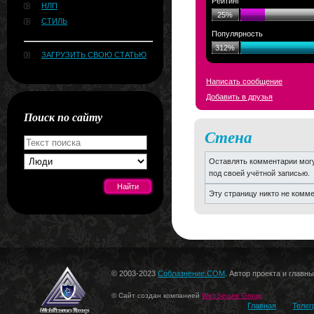
Рейтинг
НЛП
25%
СТИЛЬ
Популярность
312%
ЗАГРУЗИТЬ СВОЮ СТАТЬЮ
Написать сообщение
Добавить в друзья
Поиск по сайту
Стена
Оставлять комментарии могу
под своей учётной записью.
Эту страницу никто не комм
[#news]
© 2003-2023
Соблазнение.COM
. Автор проекта и главн
© Сайт создан компанией
WebSecure Group
Главная
Телег