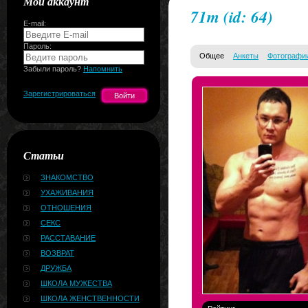
Мой аккаунт
71m
(id: 64)
E-mail:
Пароль:
Общее
Анкеты
Фотографи
Забыли пароль?
Напомнить
Зарегистрироваться
Статьи
ЗНАКОМСТВО
УХАЖИВАНИЯ
ОТНОШЕНИЯ
СЕКС
РАССТАВАНИЕ
ВОЗВРАТ
ДРУЖБА
ШКОЛА МУЖЕСТВА
ШКОЛА ЖЕНСТВЕННОСТИ