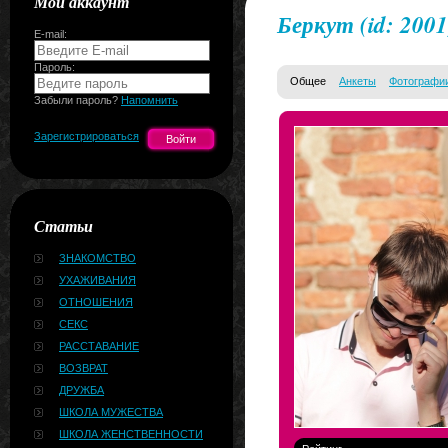
Мой аккаунт
Беркут
(id: 2001
E-mail:
Пароль:
Общее
Анкеты
Фотографи
Забыли пароль?
Напомнить
Зарегистрироваться
Статьи
ЗНАКОМСТВО
УХАЖИВАНИЯ
ОТНОШЕНИЯ
СЕКС
РАССТАВАНИЕ
ВОЗВРАТ
ДРУЖБА
ШКОЛА МУЖЕСТВА
ШКОЛА ЖЕНСТВЕННОСТИ