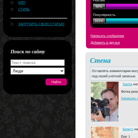
Рейтинг
НЛП
90%
СТИЛЬ
Популярность
161%
ЗАГРУЗИТЬ СВОЮ СТАТЬЮ
Написать сообщение
Добавить в друзья
Поиск по сайту
Стена
Оставлять комментарии могу
под своей учётной записью.
Sasha
нап
Фотка реал
Написать 
[#news]
Беркут
на
Еее :)