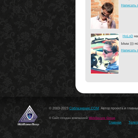
Написать 
HoLoD
на
Ыыы ))) но
Написать 
© 2003-2023
Соблазнение.COM
. Автор проекта и главн
© Сайт создан компанией
WebSecure Group
Главная
Телег