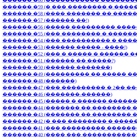
������ �60 (����������� ������
������ �59 (� ��� �������� � ����
������ �58 (���� ������� �� �����
������ �57 (������ ��!)
������ �56 (����� ��������� ����
������ �55 (��� �������� � ����
������ �54 (��� ���������� � ���
������ �53 (������ ����� - ����!)
������ �52 (��� � ����� � ������ 
������ �51 (������ �� �����?)
������ �50 (������ �������)
������ �49 (��������� �� ����� 
������ �48 (������)
������ �47 (��� ��������� � 2�� �
������ �46 (�������-������)
������ �45 (����� � ������ ������
������ �44 (������� �� �������� ��
������ �43 (������� �� �������� 
������ �42 (� ��� �������� � ����
������ �41 (��� ��������� ������
������ �40 (���� ��� �����������