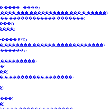
 ���� - ����)
 ���� ��� ���������� ��� � �����)
���� ������������ �������)
���?)
����)
���� BFD)
�� ������� ������ ������������)
�������?)
����������)
�)
��)
� � ��������� �������)
�)
����)
�)