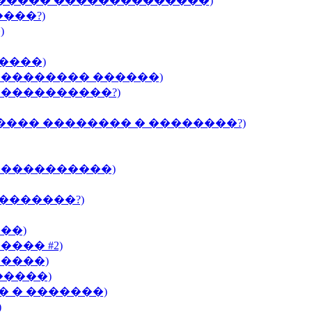
������ ��������������)
����?)
)
����)
���������� ������)
�����������?)
����� �������� � ��������?)
������������)
��������?)
��)
��� #2)
�����)
�����)
� � �������)
)