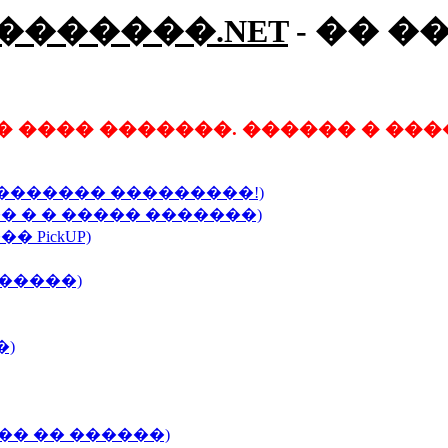
�������.NET
- �� �
 ���� �������. ������ � ���
�������� ���������!)
� � � ����� �������)
 PickUP)
�����)
�)
�� �� ������)