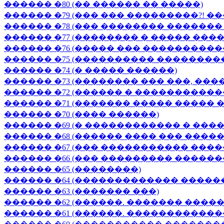
������ �80 (�� ������ �� �����)
������ �79 (��� ��� ���������?! ���
������ �78 (��� �������� �������
������ �77 (�������� � ����� ��
������ �76 (����� ��� ����������
������ �75 (���������� ��������
������ �74 (� ����� ������)
������ �73 (�������� ��� ���, ����
������ �72 (������ � ����������
������ �71 (������� ����� ����� 
������ �70 (���� ������)
������ �69 (� ������������ � ���
������ �68 (������ ���� ��� �����
������ �67 (��� ����������� ����
������ �66 (��� ��������� ������
������ �65 (��������)
������ �64 (������������� �����
������ �63 (������� ���)
������ �62 (������. ������� ����
������ �61 (������. ������������