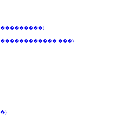
����������)
 ������������� ���)
�)