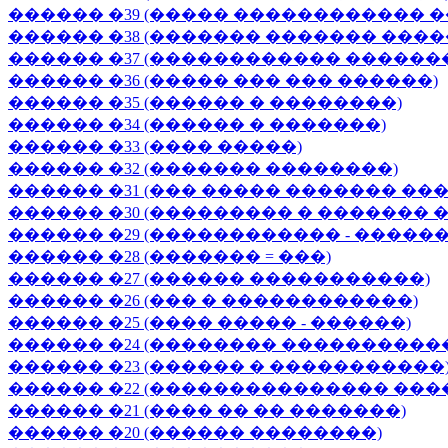
������ �39 (����� ������������ 
������ �38 (������� ������� ���
������ �37 (������������ ������
������ �36 (����� ��� ��� ������)
������ �35 (������ � ��������)
������ �34 (������ � �������)
������ �33 (���� �����)
������ �32 (������� ��������)
������ �31 (��� ����� ������� ��
������ �30 (��������� � �������
������ �29 (������������ - �����
������ �28 (������� = ���)
������ �27 (������ �����������)
������ �26 (��� � ������������)
������ �25 (���� ����� - ������)
������ �24 (�������� ����������
������ �23 (������ � �����������
������ �22 (��������������� ���
������ �21 (���� �� �� �������)
������ �20 (������ ��������)