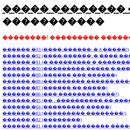
����� �������� 
�����������
��������! ��������� ������
������ �93 (����-������: � 8 �����!)
������ �92 (����-������: � ���� �
������ �91 (� ��������� � �������
������ �90 (��������� ����� � �����
������ �89 (������ ��� ������)
������ �88 (��������� ������ ���
������ �87 (������ �� �����)
������ �86 (��� �������� ����?)
������ �85 (�� - ���������� �� ���
������ �84 (��������� �����)
������ �83 (��������� ��������!)
������ �82 (��������)
������ �81 (������ �������� ����