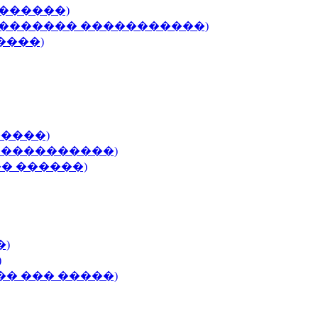
�������)
�������� �����������)
����)
�����)
 �����������)
�� ������)
�)
)
�� ��� �����)