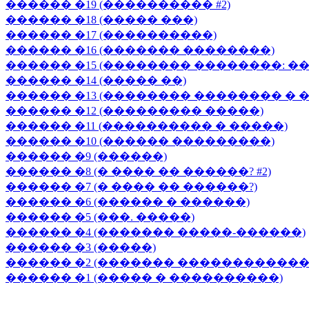
������ �19 (���������� #2)
������ �18 (����� ���)
������ �17 (����������)
������ �16 (������� ��������)
������ �15 (�������� ��������: �
������ �14 (����� ��)
������ �13 (�������� �������� �
������ �12 (��������� �����)
������ �11 (���������� � �����)
������ �10 (������ ���������)
������ �9 (������)
������ �8 (� ���� �� ������? #2)
������ �7 (� ���� �� ������?)
������ �6 (������ � ������)
������ �5 (���. �����)
������ �4 (������� �����-������)
������ �3 (�����)
������ �2 (������� ������������
������ �1 (����� � ����������)