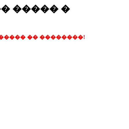
�� ����� �
����� �� ��������!